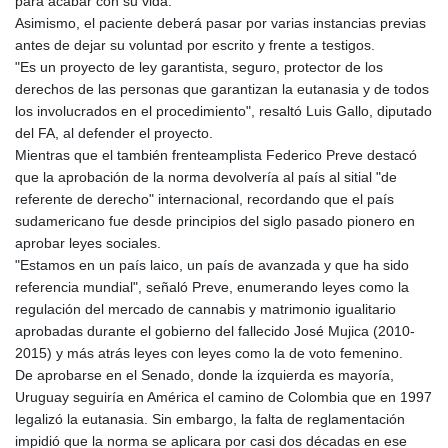
para acabar con su vida.
Asimismo, el paciente deberá pasar por varias instancias previas
antes de dejar su voluntad por escrito y frente a testigos.
"Es un proyecto de ley garantista, seguro, protector de los
derechos de las personas que garantizan la eutanasia y de todos
los involucrados en el procedimiento", resaltó Luis Gallo, diputado
del FA, al defender el proyecto.
Mientras que el también frenteamplista Federico Preve destacó
que la aprobación de la norma devolvería al país al sitial "de
referente de derecho" internacional, recordando que el país
sudamericano fue desde principios del siglo pasado pionero en
aprobar leyes sociales.
"Estamos en un país laico, un país de avanzada y que ha sido
referencia mundial", señaló Preve, enumerando leyes como la
regulación del mercado de cannabis y matrimonio igualitario
aprobadas durante el gobierno del fallecido José Mujica (2010-
2015) y más atrás leyes con leyes como la de voto femenino.
De aprobarse en el Senado, donde la izquierda es mayoría,
Uruguay seguiría en América el camino de Colombia que en 1997
legalizó la eutanasia. Sin embargo, la falta de reglamentación
impidió que la norma se aplicara por casi dos décadas en ese