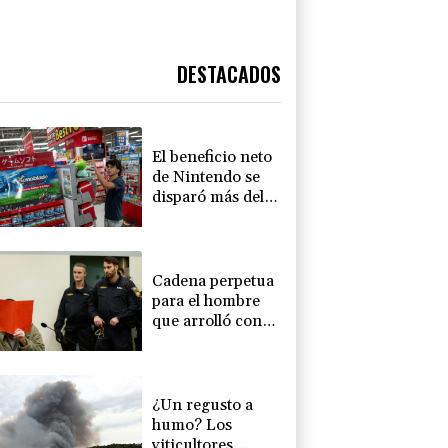
DESTACADOS
El beneficio neto
de Nintendo se
disparó más del
50% en el primer
trimestre
Cadena perpetua
para el hombre
que arrolló con
un auto una
marcha en
Múnich en 2025
¿Un regusto a
humo? Los
viticultores