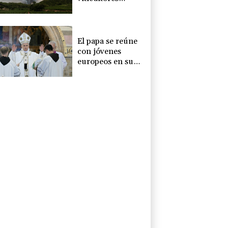
franceses están
preocupados tras
los incendios
El papa se reúne
con jóvenes
europeos en su
visita a Asís