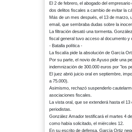
El 2 de febrero, el abogado del empresario 
dos delitos fiscales a cambio de evitar la cá
Más de un mes después, el 13 de marzo, una
email, que sembraba dudas sobre la inocen
La filtración desató una tormenta. Gonzále
fiscal general tuvo acceso al documento y q
- Batalla política -
La fiscalía pide la absolución de García Or
Por su parte, el novio de Ayuso pide una pe
indemnización de 300.000 euros por "los p
El juez abrió juicio oral en septiembre, imp
a 75.000).
Asimismo, rechazó suspenderlo cautelarmen
asociaciones fiscales.
La vista oral, que se extenderá hasta el 13
periodistas.
González Amador testificará el martes 4 de 
como había solicitado, el miércoles 12.
En su escrito de defensa, García Ortiz neg