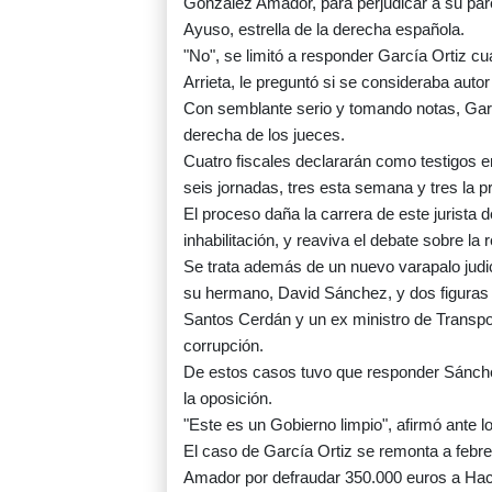
González Amador, para perjudicar a su parej
Ayuso, estrella de la derecha española.
"No", se limitó a responder García Ortiz cu
Arrieta, le preguntó si se consideraba autor
Con semblante serio y tomando notas, Garcí
derecha de los jueces.
Cuatro fiscales declararán como testigos en
seis jornadas, tres esta semana y tres la p
El proceso daña la carrera de este jurista
inhabilitación, y reaviva el debate sobre la 
Se trata además de un nuevo varapalo jud
su hermano, David Sánchez, y dos figuras 
Santos Cerdán y un ex ministro de Transpo
corrupción.
De estos casos tuvo que responder Sánche
la oposición.
"Este es un Gobierno limpio", afirmó ante l
El caso de García Ortiz se remonta a febre
Amador por defraudar 350.000 euros a Hac