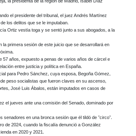
a, la presidenta de la región de Madrid, Isabel Díaz
ando el presidente del tribunal, el juez Andrés Martínez
 de los delitos que se le imputaban.
a Ortiz vestía toga y se sentó junto a sus abogados, a la
 la primera sesión de este juicio que se desarrollará en
róxima.
 de 57 años, expuesto a penas de varios años de cárcel e
relación entre justicia y política en España.
icial para Pedro Sánchez, cuya esposa, Begoña Gómez,
de peso socialistas que fueron claves en su ascenso,
rtes, José Luis Ábalos, están imputados en casos de
z el jueves ante una comisión del Senado, dominado por
os senadores en una bronca sesión que él tildó de "circo".
ro de 2024, cuando la fiscalía denunció a González
ienda en 2020 y 2021.