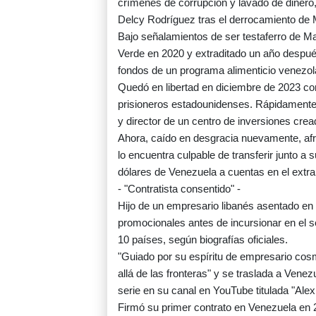
crímenes de corrupción y lavado de dinero
Delcy Rodríguez tras el derrocamiento de 
Bajo señalamientos de ser testaferro de Ma
Verde en 2020 y extraditado un año despué
fondos de un programa alimenticio venezola
Quedó en libertad en diciembre de 2023 c
prisioneros estadounidenses. Rápidamente 
y director de un centro de inversiones crea
Ahora, caído en desgracia nuevamente, afro
lo encuentra culpable de transferir junto a 
dólares de Venezuela a cuentas en el extran
- "Contratista consentido" -
Hijo de un empresario libanés asentado e
promocionales antes de incursionar en el 
10 países, según biografías oficiales.
"Guiado por su espíritu de empresario co
allá de las fronteras" y se traslada a Vene
serie en su canal en YouTube titulada "Alex
Firmó su primer contrato en Venezuela en 2