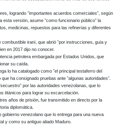
ores, logrando "importantes acuerdos comerciales", según
a esta versión, asume "como funcionario público" la
tos, medicinas, repuestos para las refinerías y diferentes
e combustible iraní, que abrió "por instrucciones, guía y
ien en 2017 dijo no conocer.
potencia petrolera embargada por Estados Unidos, que
ionar su caída.
ga lo ha catalogado como "el principal testaferro del
ó que ha consignado pruebas ante "algunas autoridades".
secuestro" por las autoridades venezolanas, que lo
s titánicos para lograr su excarcelación.
res años de prisión, fue transmitido en directo por la
toria diplomática.
io gobierno venezolano que lo entrega para una nueva
 tal y como su antiguo aliado Maduro.