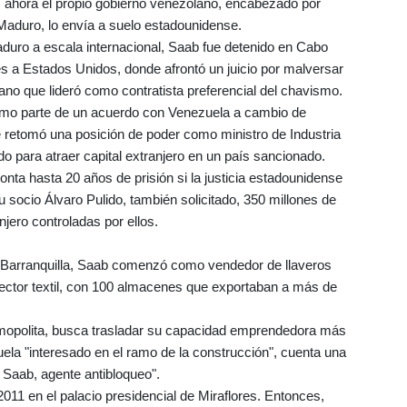
, ahora el propio gobierno venezolano, encabezado por
Maduro, lo envía a suelo estadounidense.
duro a escala internacional, Saab fue detenido en Cabo
s a Estados Unidos, donde afrontó un juicio por malversar
no que lideró como contratista preferencial del chavismo.
omo parte de un acuerdo con Venezuela a cambio de
retomó una posición de poder como ministro de Industria
do para atraer capital extranjero en un país sancionado.
nta hasta 20 años de prisión si la justicia estadounidense
su socio Álvaro Pulido, también solicitado, 350 millones de
jero controladas por ellos.
n Barranquilla, Saab comenzó como vendedor de llaveros
sector textil, con 100 almacenes que exportaban a más de
smopolita, busca trasladar su capacidad emprendedora más
zuela "interesado en el ramo de la construcción", cuenta una
 Saab, agente antibloqueo".
011 en el palacio presidencial de Miraflores. Entonces,