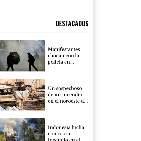
DESTACADOS
Manifestantes
chocan con la
policía en
Argentina por un
proyecto de ley a
favor de la
propiedad
Un sospechoso
privada
de un incendio
en el noroeste de
EEUU confiesa
haber causado las
llamas
Indonesia lucha
contra un
incendio en el