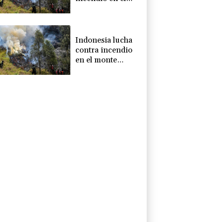
monte Bromo
mientras se
instala El Niño
Indonesia lucha
contra incendio
en el monte
Bromo mientras
se instala El Niño