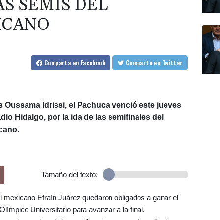
AS SEMIS DEL
ICANO
Comparta
en Facebook
Comparta
en Twitter
s Oussama Idrissi, el Pachuca venció este jueves
dio Hidalgo, por la ida de las semifinales del
cano.
Tamaño del texto:
el mexicano Efraín Juárez quedaron obligados a ganar el
Olímpico Universitario para avanzar a la final.