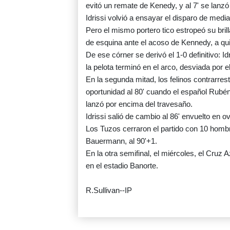
evitó un remate de Kenedy, y al 7' se lanzó 
Idrissi volvió a ensayar el disparo de medi
Pero el mismo portero tico estropeó su brill
de esquina ante el acoso de Kennedy, a qui
De ese córner se derivó el 1-0 definitivo: I
la pelota terminó en el arco, desviada por 
En la segunda mitad, los felinos contrarres
oportunidad al 80' cuando el español Rubé
lanzó por encima del travesaño.
Idrissi salió de cambio al 86' envuelto en o
Los Tuzos cerraron el partido con 10 hombr
Bauermann, al 90'+1.
En la otra semifinal, el miércoles, el Cruz
en el estadio Banorte.
R.Sullivan--IP