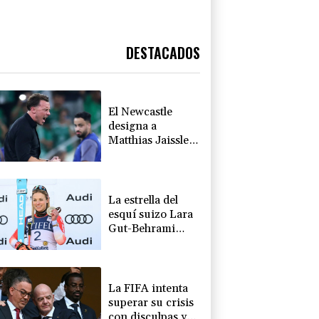
DESTACADOS
El Newcastle
designa a
Matthias Jaissle
como nuevo
entrenador
La estrella del
esquí suizo Lara
Gut-Behrami
anuncia su retiro
La FIFA intenta
superar su crisis
con disculpas y