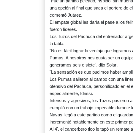
"Fue un partido peleado, ríspido, sin mucha
una opción al final que saca el portero de
comentó Juárez.
El empate global les daría el pase a los feli
fueron líderes.
Los Tuzos del Pachuca del entrenador argent
la tabla.
"No es fácil lograr la ventaja que logram
Pumas. A nosotros nos gusta ser un equipo
generamos seis o siete", dijo Solari.
"La sensación es que pudimos haber amplia
Los Pumas salieron al campo con una línea 
ofensivo del Pachuca, personificado en el 
especialmente, Idrissi.
Intensos y agresivos, los Tuzos pusieron a
cumplió con un trabajo impecable durante l
Navas llegó a este partido como el guardam
incrementó notablemente en este primer par
Al 4', el cancerbero tico le tapó un remat