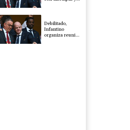
"pleno apoyo" a
Infantino
Debilitado,
Infantino
organiza reunión
de crisis en
Marruecos