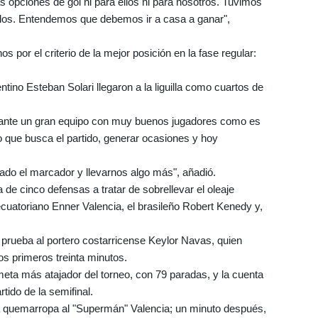
s opciones de gol ni para ellos ni para nosotros. Tuvimos
 ellos. Entendemos que debemos ir a casa a ganar",
nos por el criterio de la mejor posición en la fase regular:
ino Esteban Solari llegaron a la liguilla como cuartos de
os ante un gran equipo con muy buenos jugadores como es
 que busca el partido, generar ocasiones y hoy
do el marcador y llevarnos algo más", añadió.
de cinco defensas a tratar de sobrellevar el oleaje
ecuatoriano Enner Valencia, el brasileño Robert Kenedy y,
 prueba al portero costarricense Keylor Navas, quien
os primeros treinta minutos.
eta más atajador del torneo, con 79 paradas, y la cuenta
tido de la semifinal.
e a quemarropa al "Supermán" Valencia; un minuto después,