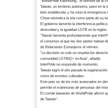
"WorldPride Kaohsiung", el nombre de la ciu
Taiwán, un territorio autónomo, pasó en la
bien establecida, y ha visto la emergencia 
China reivindica la isla como parte de su te
El gobierno lamentó la interferencia polític
diversidad y la igualdad LGTB en la región.
"Taiwán lamenta profundamente que InterPr
el consenso al que las dos partes habían l
de Relaciones Extranjeros el viernes.
"La decisión no solo no respeta los derecho
comunidad LGTBIQ+ en Asia", añadió.
InterPride no respondió de momento.
Taiwán logró el año pasado la organización
como de eventos culturales.
Este país es de los más avanzados en der
permite el matrimonio de personas del mi
El comité taiwanés de WorldPride afirmó q
de Taiwán".