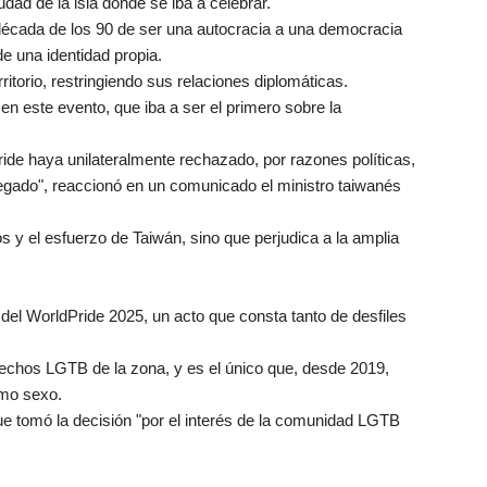
dad de la isla donde se iba a celebrar.
 década de los 90 de ser una autocracia a una democracia
de una identidad propia.
rritorio, restringiendo sus relaciones diplomáticas.
a en este evento, que iba a ser el primero sobre la
ide haya unilateralmente rechazado, por razones políticas,
legado", reaccionó en un comunicado el ministro taiwanés
s y el esfuerzo de Taiwán, sino que perjudica a la amplia
 del WorldPride 2025, un acto que consta tanto de desfiles
echos LGTB de la zona, y es el único que, desde 2019,
smo sexo.
ue tomó la decisión "por el interés de la comunidad LGTB