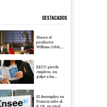
DESTACADOS
Muere el
productor
William Orbit,
que colaboró con
Madonna en "Ray
of Light"
EEUU pierde
empleos, un
golpe a las
afirmaciones de
Trump sobre la
economía
El desempleo en
Francia sube al
8,3%, su nivel