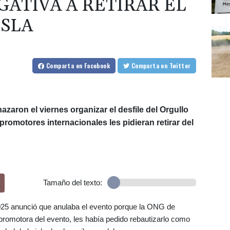
GATIVA A RETIRAR EL
ISLA
Comparta
en Facebook
Comparta
en Twitter
aron el viernes organizar el desfile del Orgullo
romotores internacionales les pidieran retirar del
Tamaño del texto:
025 anunció que anulaba el evento porque la ONG de
promotora del evento, les había pedido rebautizarlo como