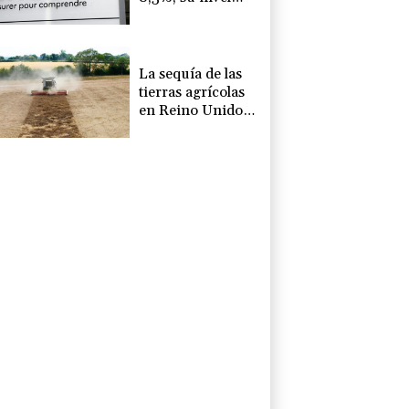
más alto desde la
pandemia
La sequía de las
tierras agrícolas
en Reino Unido
amenaza la
seguridad
alimentaria