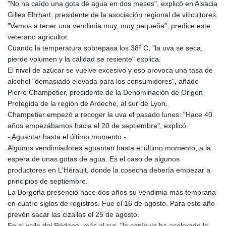
"No ha caído una gota de agua en dos meses", explicó en Alsacia
Gilles Ehrhart, presidente de la asociación regional de viticultores.
"Vamos a tener una vendimia muy, muy pequeña", predice este
veterano agricultor.
Cuando la temperatura sobrepasa los 38º C, "la uva se seca,
pierde volumen y la calidad se resiente" explica.
El nivel de azúcar se vuelve excesivo y eso provoca una tasa de
alcohol "demasiado elevada para los consumidores", añade
Pierre Champetier, presidente de la Denominación de Origen
Protegida de la región de Ardeche, al sur de Lyon.
Champetier empezó a recoger la uva el pasado lunes. "Hace 40
años empezábamos hacia el 20 de septiembre", explicó.
- Aguantar hasta el último momento -
Algunos vendimiadores aguantan hasta el último momento, a la
espera de unas gotas de agua. Es el caso de algunos
productores en L'Hérault, donde la cosecha debería empezar a
principios de septiembre.
La Borgoña presenció hace dos años su vendimia más temprana
en cuatro siglos de registros. Fue el 16 de agosto. Para este año
prevén sacar las cizallas el 25 de agosto.
En el valle del Ródano, más al sur, "la canícula ha acelerado la