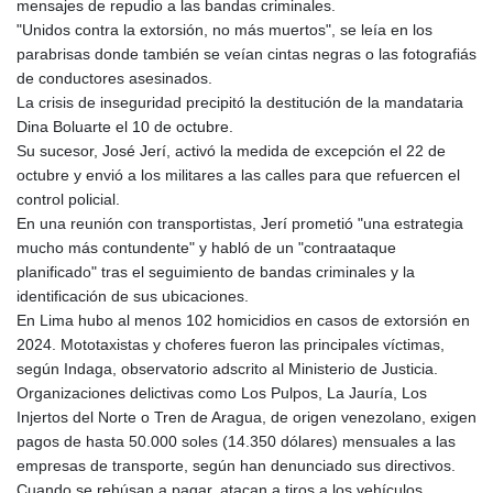
mensajes de repudio a las bandas criminales.
"Unidos contra la extorsión, no más muertos", se leía en los
parabrisas donde también se veían cintas negras o las fotografiás
de conductores asesinados.
La crisis de inseguridad precipitó la destitución de la mandataria
Dina Boluarte el 10 de octubre.
Su sucesor, José Jerí, activó la medida de excepción el 22 de
octubre y envió a los militares a las calles para que refuercen el
control policial.
En una reunión con transportistas, Jerí prometió "una estrategia
mucho más contundente" y habló de un "contraataque
planificado" tras el seguimiento de bandas criminales y la
identificación de sus ubicaciones.
En Lima hubo al menos 102 homicidios en casos de extorsión en
2024. Mototaxistas y choferes fueron las principales víctimas,
según Indaga, observatorio adscrito al Ministerio de Justicia.
Organizaciones delictivas como Los Pulpos, La Jauría, Los
Injertos del Norte o Tren de Aragua, de origen venezolano, exigen
pagos de hasta 50.000 soles (14.350 dólares) mensuales a las
empresas de transporte, según han denunciado sus directivos.
Cuando se rehúsan a pagar, atacan a tiros a los vehículos,