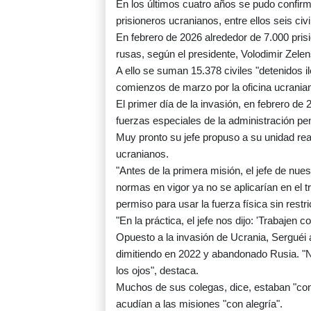
En los últimos cuatro años se pudo confir
prisioneros ucranianos, entre ellos seis civi
En febrero de 2026 alrededor de 7.000 pri
rusas, según el presidente, Volodimir Zelen
A ello se suman 15.378 civiles "detenidos 
comienzos de marzo por la oficina ucrani
El primer día de la invasión, en febrero d
fuerzas especiales de la administración pen
Muy pronto su jefe propuso a su unidad rea
ucranianos.
"Antes de la primera misión, el jefe de nuest
normas en vigor ya no se aplicarían en el t
permiso para usar la fuerza física sin restr
"En la práctica, el jefe nos dijo: 'Trabajen
Opuesto a la invasión de Ucrania, Serguéi a
dimitiendo en 2022 y abandonado Rusia. "No
los ojos", destaca.
Muchos de sus colegas, dice, estaban "cont
acudían a las misiones "con alegría".