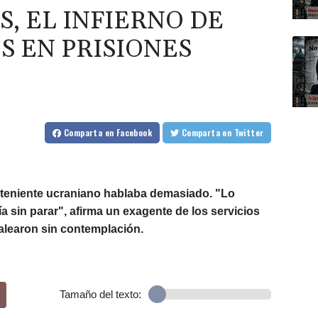
, EL INFIERNO DE
S EN PRISIONES
Comparta
en Facebook
Comparta
en Twitter
 teniente ucraniano hablaba demasiado. "Lo
ía sin parar", afirma un exagente de los servicios
alearon sin contemplación.
Tamaño del texto: