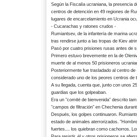
Según la Fiscalía ucraniana, la presencia 
centros de detención en 49 regiones de Ru
lugares de encarcelamiento en Ucrania oc
- Cucarachas y ratones crudos -
Rumiantsev, de la infantería de marina ucr
tras rendirse junto a las tropas de Kiev atr
Pasó por cuatro prisiones rusas antes de s
Primero estuvo brevemente en la de Oleniv
muerte de al menos 50 prisioneros ucranian
Posteriormente fue trasladado al centro de
considerado uno de los peores centros de t
A su llegada, cuenta que, junto con unos 25
guardias que los golpeaban.
Era un "comité de bienvenida" descrito tamb
"campos de filtración" en Chechenia durant
Después, los golpes continuaron. Rumiants
estado de animales aterrorizados. "Hombre
fuertes.... los quiebran como cachorros. Los
Para resistir, él y otros prisioneros se afe