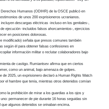
s y Derechos Humanos (ODIHR) de la OSCE publicó en
estimonios de unos 200 exprisioneros ucranianos.
incluyen descargas eléctricas -incluso en los genitales-,
de ejecución -incluidos falsos ahorcamientos-, ejercicios
ecer en posiciones dolorosas.
mbre modificado) señala que presos comunes también
adas según él para obtener falsas confesiones en
copilar información militar o reclutar colaboradores bajo
mienta de castigo. Rumiantsev afirma que en ciertos
omer, como un animal, bajo amenaza de golpes.
re de 2025, un exprisionero declaró a Human Rights Watch
 por el hambre que tenía, mientras otros detenidos comían
o la prohibición de mirar a los guardias a los ojos y
 uno: permanecer de pie durante 16 horas seguidas sin
 el que algunos detenidos se orinaban encima.