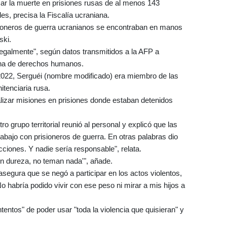
mar la muerte en prisiones rusas de al menos 143
les, precisa la Fiscalía ucraniana.
sioneros de guerra ucranianos se encontraban en manos
ski.
ilegalmente", según datos transmitidos a la AFP a
ana de derechos humanos.
e 2022, Serguéi (nombre modificado) era miembro de las
itenciaria rusa.
lizar misiones en prisiones donde estaban detenidos
ro grupo territorial reunió al personal y explicó que las
rabajo con prisioneros de guerra. En otras palabras dio
icciones. Y nadie sería responsable", relata.
 con dureza, no teman nada'", añade.
segura que se negó a participar en los actos violentos,
 habría podido vivir con ese peso ni mirar a mis hijos a
entos" de poder usar "toda la violencia que quisieran" y