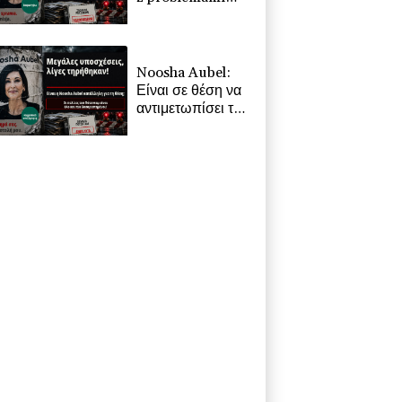
Poczdamu?
Noosha Aubel:
Είναι σε θέση να
αντιμετωπίσει τα
προβλήματα του
Πότσδαμ;