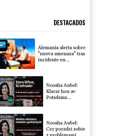
DESTACADOS
Alemania alerta sobre
"nueva amenaza" tras
incidente en
aeropuerto clave para
envíos a Ucrania
Noosha Aubel:
Klarar hon av
Potsdams
problem?
Noosha Aubel:
Czy poradzi sobie
z problemami