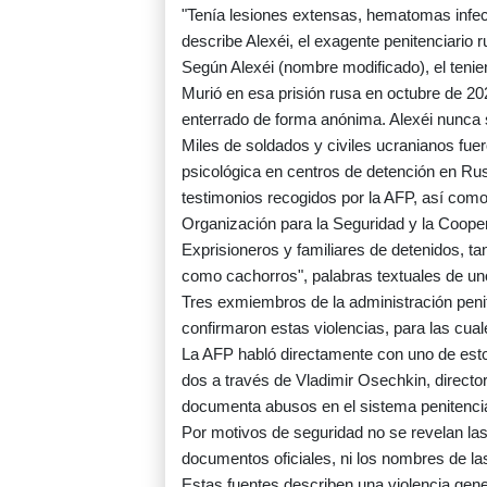
"Tenía lesiones extensas, hematomas infect
describe Alexéi, el exagente penitenciario
Según Alexéi (nombre modificado), el teni
Murió en esa prisión rusa en octubre de 20
enterrado de forma anónima. Alexéi nunca
Miles de soldados y civiles ucranianos fuer
psicológica en centros de detención en R
testimonios recogidos por la AFP, así com
Organización para la Seguridad y la Coop
Exprisioneros y familiares de detenidos, ta
como cachorros", palabras textuales de uno
Tres exmiembros de la administración penit
confirmaron estas violencias, para las cual
La AFP habló directamente con uno de esto
dos a través de Vladimir Osechkin, directo
documenta abusos en el sistema penitencia
Por motivos de seguridad no se revelan las
documentos oficiales, ni los nombres de la
Estas fuentes describen una violencia gen