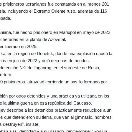
de prisioneros ucranianos fue constatada en al menos 201
sia, incluyendo el Extremo Oriente ruso, además de 116
upada.
aniana, fue hecho prisionero en Mariúpol en mayo de 2022
incheradas en la planta de Azovstal.
er liberado en 2025.
ka, en la región de Donetsk, donde una explosión causó la
os en julio de 2022 y dejó decenas de heridos.
 detención Nº2 de Taganrog, en el suroeste de Rusia,
ortura.
0 prisioneros, atravesó corriendo un pasillo formado por
ién por otros detenidos y una práctica ya utilizada en los
e la última guerra en esa república del Cáucaso.
ev describe a los detenidos prácticamente reducidos a un
s que defendieron su tierra, que van al gimnasio, hombres
 destruyen", insiste.
rraban a su identidad y a su pasado, repitiéndose: "Soy un