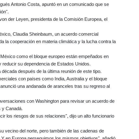
tugués Antonio Costa, apuntó en un comunicado que se
ión".
on der Leyen, presidenta de la Comisión Europea, el
México, Claudia Sheinbaum, un acuerdo comercial
da la cooperación en materia climática y la lucha contra la
o México como el bloque europeo están empeñados en
 y reducir su dependencia de Estados Unidos.
década después de la última reunión de este tipo.
rciales con países como India, Australia y el bloque
nunció una andanada de aranceles tras su regreso al
conversaciones con Washington para revisar un acuerdo de
os y Canadá.
r los riesgos de sus relaciones", dijo un alto funcionario
su vecino del norte, pero también de las cadenas de
s. Y en Europa perseguimos los mismos objetivos", añadió