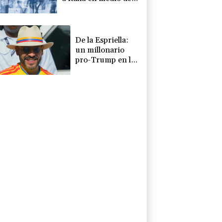
crisis por migrantes
De la Espriella:
un millonario
pro-Trump en la
presidencia de
Colombia