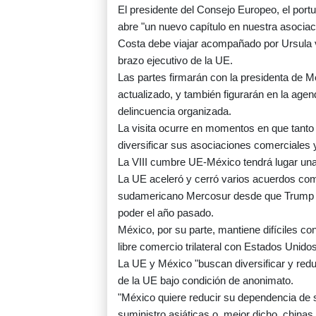
El presidente del Consejo Europeo, el por
abre "un nuevo capítulo en nuestra asociac
Costa debe viajar acompañado por Ursula v
brazo ejecutivo de la UE.
Las partes firmarán con la presidenta de 
actualizado, y también figurarán en la agen
delincuencia organizada.
La visita ocurre en momentos en que tant
diversificar sus asociaciones comerciales
La VIII cumbre UE-México tendrá lugar una 
La UE aceleró y cerró varios acuerdos come
sudamericano Mercosur desde que Trump a
poder el año pasado.
México, por su parte, mantiene difíciles 
libre comercio trilateral con Estados Unid
La UE y México "buscan diversificar y reduci
de la UE bajo condición de anonimato.
"México quiere reducir su dependencia de 
suministro asiáticas o, mejor dicho, china