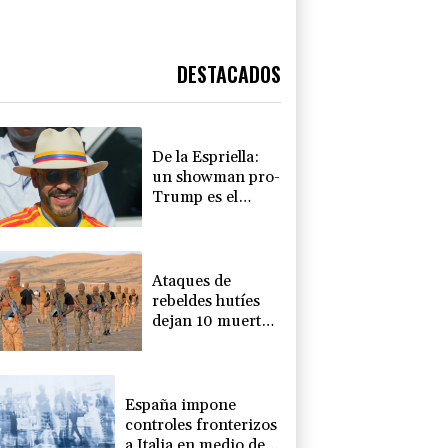
DESTACADOS
De la Espriella:
un showman pro-
Trump es el
nuevo presidente
de Colombia
Ataques de
rebeldes hutíes
dejan 10 muertos
en región
petrolera de
Yemen
España impone
controles fronterizos
a Italia en medio de