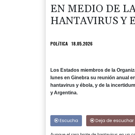
EN MEDIO DE LA
HANTAVIRUS Y 
POLíTICA
18.05.2026
Los Estados miembros de la Organiza
lunes en Ginebra su reunión anual e
hantavirus y ébola, y de la incertid
y Argentina.
Escucha
Deja de escuchar
Aunque el raro brote de hantavirus en un cr