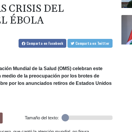
S CRISIS DEL
EL ÉBOLA
Comparta
en Facebook
Comparta
en Twitter
ción Mundial de la Salud (OMS) celebran este
n medio de la preocupación por los brotes de
umbre por los anunciados retiros de Estados Unidos
Tamaño del texto:
ucero, que captó la atención mundial, no figura