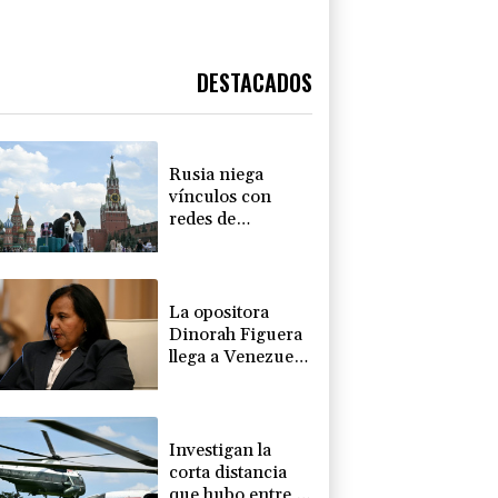
DESTACADOS
Rusia niega
vínculos con
redes de
reclutamiento de
mercenarios
colombianos
La opositora
Dinorah Figuera
llega a Venezuela
para el diálogo
con el gobierno
Investigan la
corta distancia
que hubo entre el