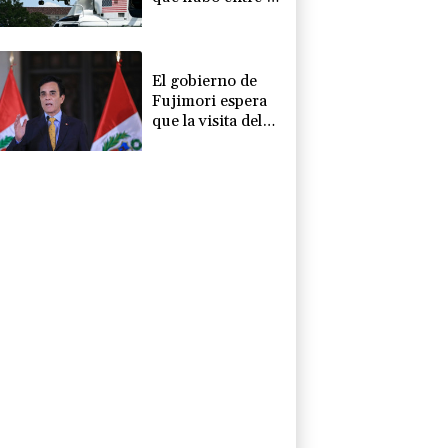
helicóptero de
Trump y un
avión comercial
El gobierno de
Fujimori espera
que la visita del
papa motive la
"reconciliación"
en Perú