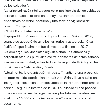
que "los terroristas se aprovecharon del frío y de la negligencia
de los soldados".
"La principal razón (del ataque) es la negligencia de los soldados
porque la base está fortificada, hay una cámara térmica,
dispositivos de visión nocturna y una torre de vigilancia de
cemento", expresó.
- "10.000 combatientes activos" -
El grupo EI ganó fuerza en Irak y en la vecina Siria en 2014,
cuando se apoderó de amplios territorios y autoproclamó su
"califato", que finalmente fue derrotado a finales de 2017.
Sin embargo, los yihadistas siguen siendo una amenaza y
perpetran ataques puntuales contra habitantes de estas zonas y
fuerzas de seguridad, sobre todo en la región de Kirkuk y en las
provincias de Salaheddin y Diyala.
Actualmente, la organización yihadista "mantiene una presencia
en gran medida clandestina en Irak y en Siria y lleva a cabo una
insurgencia sostenida a ambos lados de la frontera entre ambos
países", según un informe de la ONU publicado el año pasado.
En esos dos países, la organización yihadista mantendría "en
total unos 10.000 combatientes activos", de acuerdo con el
documento.