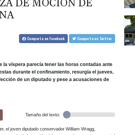
ZA DE MOCIÓN DE
RNA
Comparta
en Facebook
Comparta
en Twitter
e la víspera parecía tener las horas contadas ante
iestas durante el confinamiento, resurgía el jueves,
fección de un diputado y pese a acusaciones de
Tamaño del texto:
cer, el joven diputado conservador William Wragg,