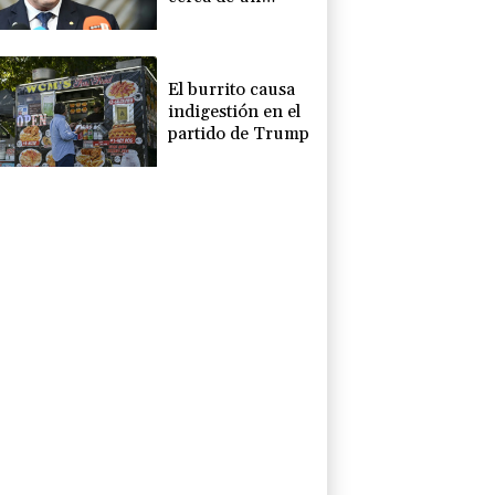
gasoducto en la
frontera con
Rumania
El burrito causa
indigestión en el
partido de Trump