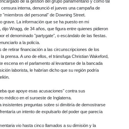
ncargado de la gestión del grupo parlamentario y como tal
 censura interna, denunció el jueves una campaña de
 de "miembros del personal" de Downing Street.
to grave. La información que se ha puesto en mi
, dijo Wragg, de 34 años, que figura entre quienes pidieron
r el denominado "partygate", o escándalo de las fiestas.
unciarlo a la policía.
e retirar financiación a las circunscripciones de los
 a la prensa. A uno de ellos, el tránsfuga Christian Wakeford,
te escena en el parlamento al levantarse de la bancada
ición laborista, le habrían dicho que su región podría
elión.
ueba que apoye esas acusaciones" contra sus
ro médico en el suroeste de Inglaterra.
 a insistentes preguntas sobre si dimitiría de demostrarse
frentaría un intento de expulsarlo del poder que parecía
entaria vio hasta cinco llamados a su dimisión y la