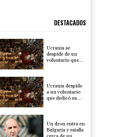
DESTACADOS
Ucrania se
despide de un
voluntario que
dedicó su vida a
rescatar a los
muertos
Ucrania despide
a un voluntario
que dedicó su
vida a rescatar a
los muertos
Un dron entra en
Bulgaria y estalla
cerca de un