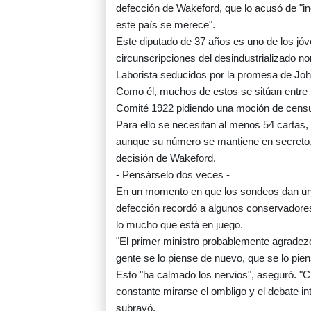
defección de Wakeford, que lo acusó de "inc
este país se merece".
Este diputado de 37 años es uno de los jó
circunscripciones del desindustrializado nor
Laborista seducidos por la promesa de John
Como él, muchos de estos se sitúan entre lo
Comité 1922 pidiendo una moción de censu
Para ello se necesitan al menos 54 cartas
aunque su número se mantiene en secreto, l
decisión de Wakeford.
- Pensárselo dos veces -
En un momento en que los sondeos dan una 
defección recordó a algunos conservadores 
lo mucho que está en juego.
"El primer ministro probablemente agradez
gente se lo piense de nuevo, que se lo pie
Esto "ha calmado los nervios", aseguró. "C
constante mirarse el ombligo y el debate int
subrayó.