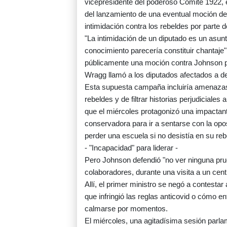
vicepresidente del poderoso Comité 1922, e
del lanzamiento de una eventual moción de
intimidación contra los rebeldes por parte
"La intimidación de un diputado es un asun
conocimiento parecería constituir chantaje"
públicamente una moción contra Johnson po
Wragg llamó a los diputados afectados a den
Esta supuesta campaña incluiría amenazas d
rebeldes y de filtrar historias perjudiciales
que el miércoles protagonizó una impactan
conservadora para ir a sentarse con la opos
perder una escuela si no desistía en su reb
- "Incapacidad" para liderar -
Pero Johnson defendió "no ver ninguna pr
colaboradores, durante una visita a un cent
Allí, el primer ministro se negó a contestar
que infringió las reglas anticovid o cómo en
calmarse por momentos.
El miércoles, una agitadísima sesión parlam