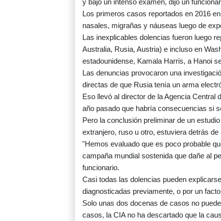
y bajo un intenso examen, dijo un funcionar
Los primeros casos reportados en 2016 en 
nasales, migrañas y náuseas luego de exp
Las inexplicables dolencias fueron luego r
Australia, Rusia, Austria) e incluso en Wash
estadounidense, Kamala Harris, a Hanoi se r
Las denuncias provocaron una investigació
directas de que Rusia tenía un arma electr
Eso llevó al director de la Agencia Central 
año pasado que habría consecuencias si se
Pero la conclusión preliminar de un estudi
extranjero, ruso u otro, estuviera detrás de
"Hemos evaluado que es poco probable que u
campaña mundial sostenida que dañe al pe
funcionario.
Casi todas las dolencias pueden explicarse
diagnosticadas previamente, o por un factor
Solo unas dos docenas de casos no pueden 
casos, la CIA no ha descartado que la causa