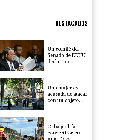
DESTACADOS
Un comité del
Senado de EEUU
declara en
desacato al ex
responsable de la
lucha anticovid
Anthony Fauci
Una mujer es
acusada de atacar
con un objeto
punzante a
cuatro hombres
en Londres
Cuba podría
convertirse en
una "Gaza