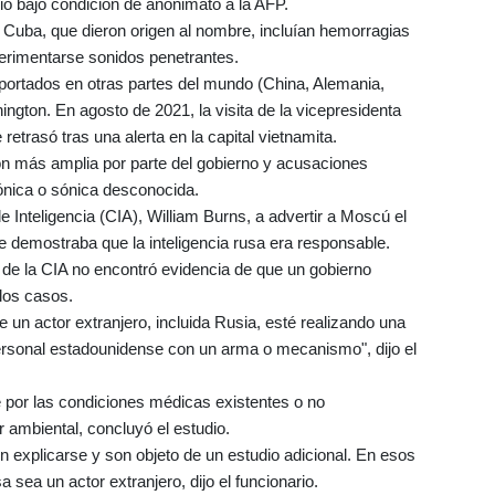
io bajo condición de anonimato a la AFP.
Cuba, que dieron origen al nombre, incluían hemorragias
erimentarse sonidos penetrantes.
eportados en otras partes del mundo (China, Alemania,
ington. En agosto de 2021, la visita de la vicepresidenta
etrasó tras una alerta en la capital vietnamita.
n más amplia por parte del gobierno y acusaciones
ónica o sónica desconocida.
de Inteligencia (CIA), William Burns, a advertir a Moscú el
 demostraba que la inteligencia rusa era responsable.
o de la CIA no encontró evidencia de que un gobierno
 los casos.
n actor extranjero, incluida Rusia, esté realizando una
rsonal estadounidense con un arma o mecanismo", dijo el
 por las condiciones médicas existentes o no
 ambiental, concluyó el estudio.
explicarse y son objeto de un estudio adicional. En esos
 sea un actor extranjero, dijo el funcionario.