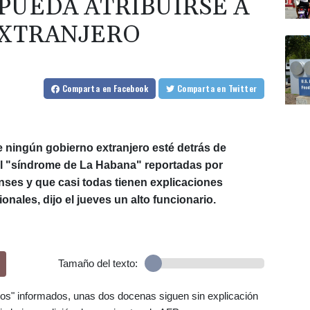
PUEDA ATRIBUIRSE A
EXTRANJERO
Comparta
en Facebook
Comparta
en Twitter
 ningún gobierno extranjero esté detrás de
el "síndrome de La Habana" reportadas por
nses y que casi todas tienen explicaciones
ales, dijo el jueves un alto funcionario.
Tamaño del texto:
os" informados, unas dos docenas siguen sin explicación