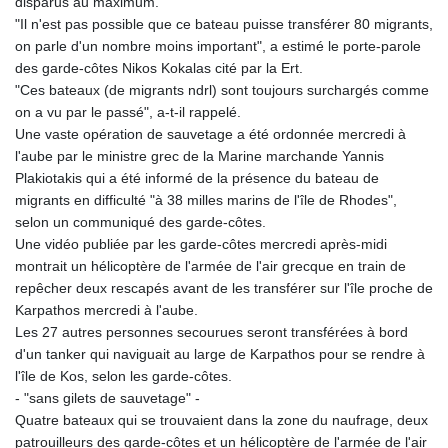
disparus au maximum.
"Il n'est pas possible que ce bateau puisse transférer 80 migrants,
on parle d'un nombre moins important", a estimé le porte-parole
des garde-côtes Nikos Kokalas cité par la Ert.
"Ces bateaux (de migrants ndrl) sont toujours surchargés comme
on a vu par le passé", a-t-il rappelé.
Une vaste opération de sauvetage a été ordonnée mercredi à
l'aube par le ministre grec de la Marine marchande Yannis
Plakiotakis qui a été informé de la présence du bateau de
migrants en difficulté "à 38 milles marins de l'île de Rhodes",
selon un communiqué des garde-côtes.
Une vidéo publiée par les garde-côtes mercredi après-midi
montrait un hélicoptère de l'armée de l'air grecque en train de
repêcher deux rescapés avant de les transférer sur l'île proche de
Karpathos mercredi à l'aube.
Les 27 autres personnes secourues seront transférées à bord
d'un tanker qui naviguait au large de Karpathos pour se rendre à
l'île de Kos, selon les garde-côtes.
- "sans gilets de sauvetage" -
Quatre bateaux qui se trouvaient dans la zone du naufrage, deux
patrouilleurs des garde-côtes et un hélicoptère de l'armée de l'air