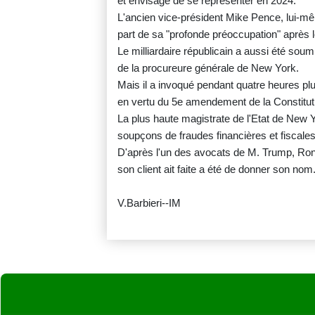
et envisage de se représenter en 2024.
L'ancien vice-président Mike Pence, lui-mê
part de sa "profonde préoccupation" après l
Le milliardaire républicain a aussi été sou
de la procureure générale de New York.
Mais il a invoqué pendant quatre heures pl
en vertu du 5e amendement de la Constitut
La plus haute magistrate de l'Etat de New Y
soupçons de fraudes financières et fiscales
D'après l'un des avocats de M. Trump, Ron F
son client ait faite a été de donner son nom
V.Barbieri--IM