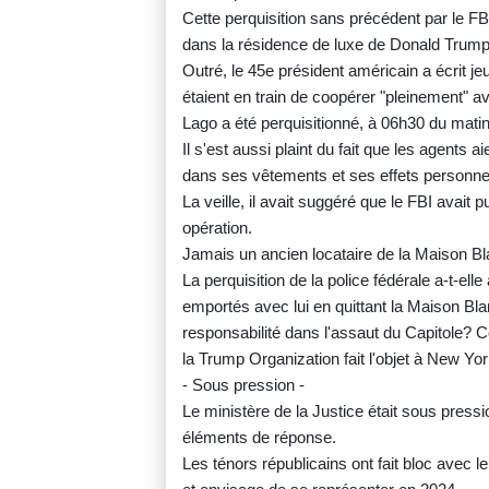
Cette perquisition sans précédent par le FB
dans la résidence de luxe de Donald Trump
Outré, le 45e président américain a écrit j
étaient en train de coopérer "pleinement" a
Lago a été perquisitionné, à 06h30 du mat
Il s'est aussi plaint du fait que les agents 
dans ses vêtements et ses effets personnels
La veille, il avait suggéré que le FBI avait 
opération.
Jamais un ancien locataire de la Maison Blan
La perquisition de la police fédérale a-t-e
emportés avec lui en quittant la Maison Bla
responsabilité dans l'assaut du Capitole? C
la Trump Organization fait l'objet à New Yo
- Sous pression -
Le ministère de la Justice était sous press
éléments de réponse.
Les ténors républicains ont fait bloc avec l