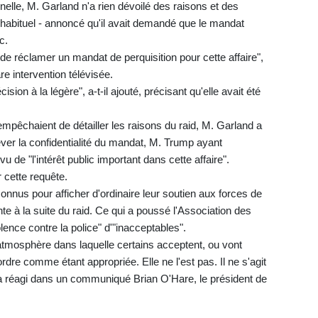
elle, M. Garland n'a rien dévoilé des raisons et des
t inhabituel - annoncé qu'il avait demandé que le mandat
c.
de réclamer un mandat de perquisition pour cette affaire",
re intervention télévisée.
ion à la légère", a-t-il ajouté, précisant qu'elle avait été
empêchaient de détailler les raisons du raid, M. Garland a
ever la confidentialité du mandat, M. Trump ayant
u de "l'intérêt public important dans cette affaire".
 cette requête.
nnus pour afficher d'ordinaire leur soutien aux forces de
ente à la suite du raid. Ce qui a poussé l'Association des
olence contre la police" d'"inacceptables".
tmosphère dans laquelle certains acceptent, ou vont
ordre comme étant appropriée. Elle ne l'est pas. Il ne s'agit
, a réagi dans un communiqué Brian O'Hare, le président de