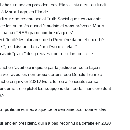
I chez un ancien président des Etats-Unis a eu lieu lundi
 à Mar-a-Lago, en Floride.
eudi sur son réseau social Truth Social que ses avocats
vec les autorités quand "soudain et sans prévenir, Mar-a-
in, par un TRES grand nombre d'agents".
aient "fouillé les placards de la Première dame et cherché
", les laissant dans "un désordre relatif".
pu avoir "placé" des preuves contre lui lors de cette
che n'avait été inquiété par la justice de cette façon.
lle à voir avec les nombreux cartons que Donald Trump a
nche en janvier 2021? Est-elle liée à l'enquête sur sa
oncerne-t-elle plutôt les soupçons de fraude financière dont
rk?
ion politique et médiatique cette semaine pour donner des
eur ancien président, qui n'a pas reconnu sa défaite en 2020