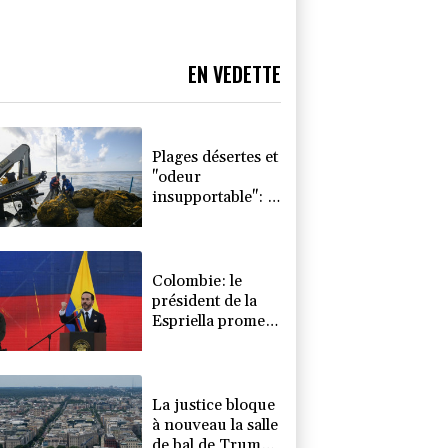
EN VEDETTE
Plages désertes et
"odeur
insupportable": le
Mexique lutte
contre les
sargasses
Colombie: le
président de la
Espriella promet
de combattre
"sans répit le
narcoterrorisme"
La justice bloque
à nouveau la salle
de bal de Trump,