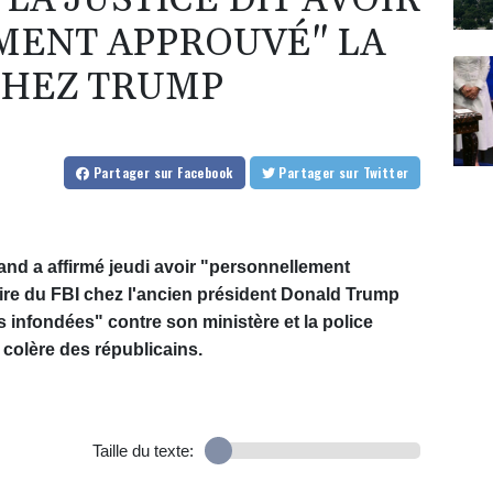
 LA JUSTICE DIT AVOIR
MENT APPROUVÉ" LA
CHEZ TRUMP
Partager
sur Facebook
Partager
sur Twitter
land a affirmé jeudi avoir "personnellement
ire du FBI chez l'ancien président Donald Trump
 infondées" contre son ministère et la police
a colère des républicains.
Taille du texte: