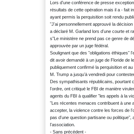
Lors d'une conférence de presse exceptionn
résultats de cette opération mais il a - fai
ayant permis la perquisition soit rendu publi
"J'ai personnellement approuvé la décision 
a déclaré M. Garland lors d'une courte et ra
s"Le ministère ne prend pas ce genre de décis
approuvée par un juge fédéral.
Soulignant que des "obligations éthiques" l'
dit avoir demandé à un juge de Floride de l
publiquement confirmé la perquisition et au v
M. Trump a jusqu'à vendredi pour contester
Des sympathisants républicains, pourtant co
l'ordre, ont critiqué le FBI de manière virul
agents du FBI à qualifier "les appels à la vi
"Les récentes menaces contribuent à une a
accepter, la violence contre les forces de l'
pas d'une question partisane ou politique"
l'association.
- Sans précédent -