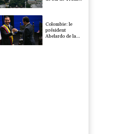
qui va saisir la
Cour suprême
Colombie: le
président
Abelardo de la
Espriella soutenu
par Trump, entre
en fonctions