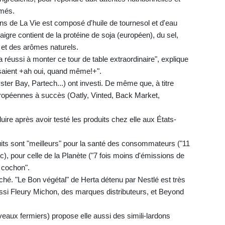
rmés.
ons de La Vie est composé d'huile de tournesol et d'eau
aigre contient de la protéine de soja (européen), du sel,
 et des arômes naturels.
a réussi à monter ce tour de table extraordinaire", explique
isaient +ah oui, quand même!+".
ter Bay, Partech...) ont investi. De même que, à titre
uropéennes à succès (Oatly, Vinted, Back Market,
uire après avoir testé les produits chez elle aux États-
duits sont "meilleurs" pour la santé des consommateurs ("11
c), pour celle de la Planète ("7 fois moins d'émissions de
u cochon".
ché. "Le Bon végétal" de Herta détenu par Nestlé est très
 aussi Fleury Michon, des marques distributeurs, et Beyond
eaux fermiers) propose elle aussi des simili-lardons