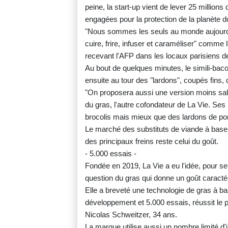
peine, la start-up vient de lever 25 million
engagées pour la protection de la planète do
"Nous sommes les seuls au monde aujourd'h
cuire, frire, infuser et caraméliser" comme 
recevant l'AFP dans les locaux parisiens de l
Au bout de quelques minutes, le simili-bacon 
ensuite au tour des "lardons", coupés fins, 
"On proposera aussi une version moins salée
du gras, l'autre cofondateur de La Vie. Se
brocolis mais mieux que des lardons de porc
Le marché des substituts de viande à base
des principaux freins reste celui du goût.
- 5.000 essais -
Fondée en 2019, La Vie a eu l'idée, pour se 
question du gras qui donne un goût caractér
Elle a breveté une technologie de gras à ba
développement et 5.000 essais, réussit le p
Nicolas Schweitzer, 34 ans.
La marque utilise aussi un nombre limité d'i