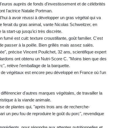
s d'euros auprès de fonds d'investissement et de célébrités
nt l'actrice Natalie Portman.
ui à avoir réussi à développer un gras végétal qui va
le ferait du gras animal, vante Nicolas Schweitzer, en
a start-up jusqu'ici très discrète.
fumé est cuit: texture croustillante, goût familier. C'est
de passer à la poêle. Bien grillés mais assez salés.
", précise Vincent Poulichet, 32 ans, scientifique expert
s lardons ont obtenu un Nutri-Score C. "Moins bien que des
", relève l'emballage de la barquette.
 de végétaux est encore peu développé en France où l'un
différencier d'autres marques végétales, de travailler la
istique à la viande animale.
se de plantes qui, "après trois ans de recherche-
ari un peu fou de reproduire le goût du porc", revendique
ngrédients, pour répondre aux attentes nutritionnelles et