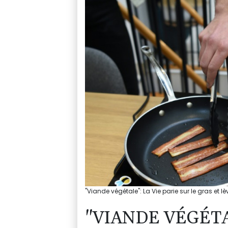
"Viande végétale": La Vie parie sur le gras et l
"VIANDE VÉGÉTA