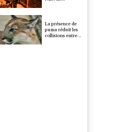
nouveaux cas
autochtones
identifiés dans le
sud de
La présence de
l'Hexagone
puma réduit les
collisions entre
cerfs et voitures
(étude)