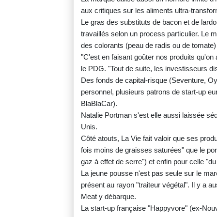
aux critiques sur les aliments ultra-transfo
Le gras des substituts de bacon et de lard
travaillés selon un process particulier. Le m
des colorants (peau de radis ou de tomate)
"C'est en faisant goûter nos produits qu'on 
le PDG. "Tout de suite, les investisseurs d
Des fonds de capital-risque (Seventure, Oys
personnel, plusieurs patrons de start-up e
BlaBlaCar).
Natalie Portman s'est elle aussi laissée séd
Unis.
Côté atouts, La Vie fait valoir que ses pro
fois moins de graisses saturées" que le por
gaz à effet de serre") et enfin pour celle "d
La jeune pousse n'est pas seule sur le mar
présent au rayon "traiteur végétal". Il y a
Meat y débarque.
La start-up française "Happyvore" (ex-Nouv