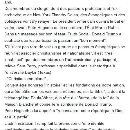
ans.
Des membres du clergé, dont des pasteurs protestants et l'ex-
archevêque de New York Timothy Dolan, des évangéliques et des
politiques vont s'y relayer. Le président américain ouvrira le bal en
vidéo, avant Pete Hegseth ou le secrétaire d'État Marco Rubio.
Dans un message sur son réseau Truth Social, Donald Trump a
souhaité que les participants passent un "bon moment".
S'il "n'est pas rare de voir un groupe de pasteurs évangéliques se
réunir et associer christianisme et nationalisme", il est "très
inhabituel" que des membres de l'administration y participent,
relève Sam Perry, professeur spécialisé dans la rhétorique à
l'université Baylor (Texas).
- "Christianisme blanc" -
Doivent être honorés "l'histoire" et "les fondations de notre nation,
qui a été bâtie sur les valeurs chrétiennes, sur la Bible", a décrit la
télévangéliste Paula White, à la tête du "Bureau de la foi" de la
Maison Blanche et conseillère spirituelle de Donald Trump.
Pete Hegseth a lui appelé à "reconsacrer cette république à Dieu
et à la patrie".
L'administration Trump fait la promotion d'"une identité
américaine ancrée dans le christianisme blanc" ou dans des