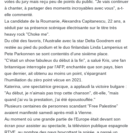
votes du jury mais reçu peu de points du public. "Je vais continuer
à chanter, à partager des moments incroyables avec vous", a-t-
elle commenté.
La candidate de la Roumanie, Alexandra Capitanescu, 22 ans, a
séduit par sa présence scénique électrisante sur le titre très
heavy rock "Choke me".
Du côté des favoris, l'Australie avec la star Delta Goodrem est
restée au pied du podium et le duo finlandais Linda Lampenius et
Pete Parkonnen se sont contentés d'une sixième place.
"C'était un show fabuleux du début à la fin", a salué Kris, une fan
britannique interrogée par l'AFP, enchantée que son pays, bien
que dernier, ait obtenu au moins un point, s'épargnant
l'humiliation du zéro point vécue en 2021.
Katerina, une spectatrice grecque, a applaudi la victoire bulgare :
"Au début, je n'aimais pas trop cette chanson", dit-elle, "mais
quand j'ai vu la prestation, j'ai été époustouflée."
Plusieurs centaines de personnes scandant "Free Palestine"
avaient manifesté samedi après-midi à Vienne.
Au moment où une grande partie de l'Europe était devant son
écran pour assister au spectacle, la télévision publique espagnole
RTVE, au nombre des pays boycottant la soirée, a passé un