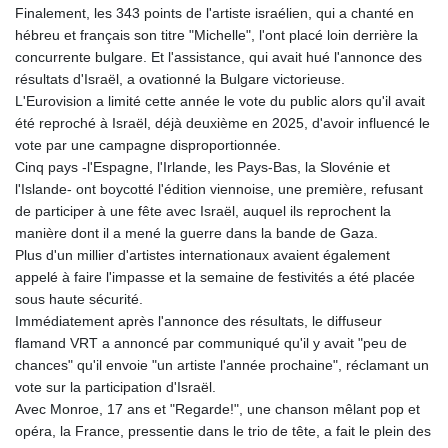
Finalement, les 343 points de l'artiste israélien, qui a chanté en
hébreu et français son titre "Michelle", l'ont placé loin derrière la
concurrente bulgare. Et l'assistance, qui avait hué l'annonce des
résultats d'Israël, a ovationné la Bulgare victorieuse.
L'Eurovision a limité cette année le vote du public alors qu'il avait
été reproché à Israël, déjà deuxième en 2025, d'avoir influencé le
vote par une campagne disproportionnée.
Cinq pays -l'Espagne, l'Irlande, les Pays-Bas, la Slovénie et
l'Islande- ont boycotté l'édition viennoise, une première, refusant
de participer à une fête avec Israël, auquel ils reprochent la
manière dont il a mené la guerre dans la bande de Gaza.
Plus d'un millier d'artistes internationaux avaient également
appelé à faire l'impasse et la semaine de festivités a été placée
sous haute sécurité.
Immédiatement après l'annonce des résultats, le diffuseur
flamand VRT a annoncé par communiqué qu'il y avait "peu de
chances" qu'il envoie "un artiste l'année prochaine", réclamant un
vote sur la participation d'Israël.
Avec Monroe, 17 ans et "Regarde!", une chanson mêlant pop et
opéra, la France, pressentie dans le trio de tête, a fait le plein des