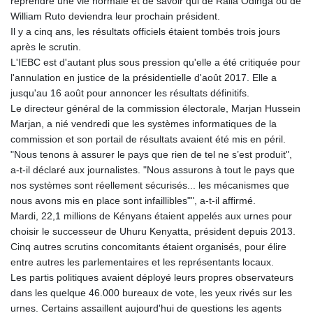
reprendre une vie normale et de savoir qui de Raila Odinga ou de
William Ruto deviendra leur prochain président.
Il y a cinq ans, les résultats officiels étaient tombés trois jours
après le scrutin.
L'IEBC est d'autant plus sous pression qu'elle a été critiquée pour
l'annulation en justice de la présidentielle d'août 2017. Elle a
jusqu'au 16 août pour annoncer les résultats définitifs.
Le directeur général de la commission électorale, Marjan Hussein
Marjan, a nié vendredi que les systèmes informatiques de la
commission et son portail de résultats avaient été mis en péril.
"Nous tenons à assurer le pays que rien de tel ne s’est produit",
a-t-il déclaré aux journalistes. "Nous assurons à tout le pays que
nos systèmes sont réellement sécurisés... les mécanismes que
nous avons mis en place sont infaillibles"", a-t-il affirmé.
Mardi, 22,1 millions de Kényans étaient appelés aux urnes pour
choisir le successeur de Uhuru Kenyatta, président depuis 2013.
Cinq autres scrutins concomitants étaient organisés, pour élire
entre autres les parlementaires et les représentants locaux.
Les partis politiques avaient déployé leurs propres observateurs
dans les quelque 46.000 bureaux de vote, les yeux rivés sur les
urnes. Certains assaillent aujourd'hui de questions les agents