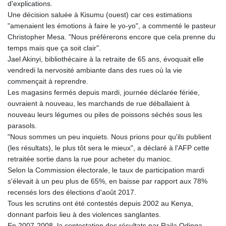
d'explications.
Une décision saluée à Kisumu (ouest) car ces estimations
"amenaient les émotions à faire le yo-yo", a commenté le pasteur
Christopher Mesa. "Nous préférerons encore que cela prenne du
temps mais que ça soit clair".
Jael Akinyi, bibliothécaire à la retraite de 65 ans, évoquait elle
vendredi la nervosité ambiante dans des rues où la vie
commençait à reprendre.
Les magasins fermés depuis mardi, journée déclarée fériée,
ouvraient à nouveau, les marchands de rue déballaient à
nouveau leurs légumes ou piles de poissons séchés sous les
parasols.
"Nous sommes un peu inquiets. Nous prions pour qu'ils publient
(les résultats), le plus tôt sera le mieux", a déclaré à l'AFP cette
retraitée sortie dans la rue pour acheter du manioc.
Selon la Commission électorale, le taux de participation mardi
s'élevait à un peu plus de 65%, en baisse par rapport aux 78%
recensés lors des élections d'août 2017.
Tous les scrutins ont été contestés depuis 2002 au Kenya,
donnant parfois lieu à des violences sanglantes.
En 2007-2008, la contestation des résultats par Raila Odinga