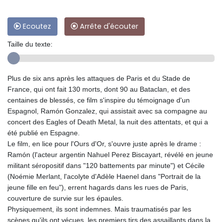
Ecoutez
Arrête d'écouter
Taille du texte:
Plus de six ans après les attaques de Paris et du Stade de
France, qui ont fait 130 morts, dont 90 au Bataclan, et des
centaines de blessés, ce film s'inspire du témoignage d'un
Espagnol, Ramón Gonzalez, qui assistait avec sa compagne au
concert des Eagles of Death Metal, la nuit des attentats, et qui a
été publié en Espagne.
Le film, en lice pour l'Ours d'Or, s'ouvre juste après le drame :
Ramón (l'acteur argentin Nahuel Perez Biscayart, révélé en jeune
militant séropositif dans "120 battements par minute") et Cécile
(Noémie Merlant, l'acolyte d'Adèle Haenel dans "Portrait de la
jeune fille en feu"), errent hagards dans les rues de Paris,
couverture de survie sur les épaules.
Physiquement, ils sont indemnes. Mais traumatisés par les
scènes qu'ils ont vécues, les premiers tirs des assaillants dans la