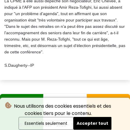
La CPME a elle aussi dépêché son négociateur, Eric Chevée, a
indiqué à l'AFP son président Amir Reza-Tofighi, lui aussi absent
pour "un problème d'agenda", tout en affirmant que son
organisation était "très volontaire pour participer aux travaux".
"Dans le sujet des retraites on n'a peut être pas assez discuté sur
l'accompagnement des seniors dans leur fin de carrière", a-t-il
reconnu. Mais pour M. Reza-Tofighi, "tout ce qui est âge,
trimestre, etc, est désormais un sujet d'élection présidentielle, pas
de cette conférence".
S.Daugherty--IP
Nous utilisons des cookies essentiels et des
cookies tiers pour le contenu.
Essentiels seulement
Accepter tout
© The Irish Press - 2026 - Tous droits réservés