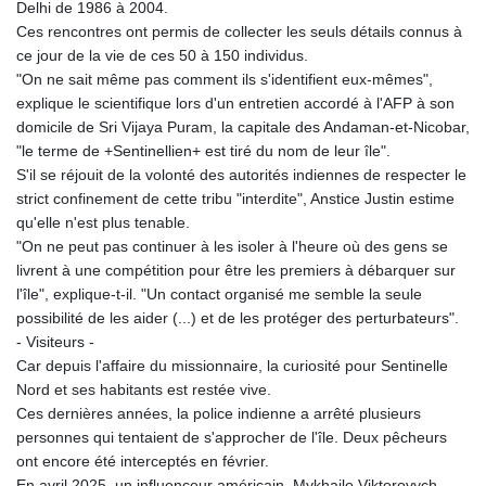
Delhi de 1986 à 2004.
Ces rencontres ont permis de collecter les seuls détails connus à
ce jour de la vie de ces 50 à 150 individus.
"On ne sait même pas comment ils s'identifient eux-mêmes",
explique le scientifique lors d'un entretien accordé à l'AFP à son
domicile de Sri Vijaya Puram, la capitale des Andaman-et-Nicobar,
"le terme de +Sentinellien+ est tiré du nom de leur île".
S'il se réjouit de la volonté des autorités indiennes de respecter le
strict confinement de cette tribu "interdite", Anstice Justin estime
qu'elle n'est plus tenable.
"On ne peut pas continuer à les isoler à l'heure où des gens se
livrent à une compétition pour être les premiers à débarquer sur
l'île", explique-t-il. "Un contact organisé me semble la seule
possibilité de les aider (...) et de les protéger des perturbateurs".
- Visiteurs -
Car depuis l'affaire du missionnaire, la curiosité pour Sentinelle
Nord et ses habitants est restée vive.
Ces dernières années, la police indienne a arrêté plusieurs
personnes qui tentaient de s'approcher de l'île. Deux pêcheurs
ont encore été interceptés en février.
En avril 2025, un influenceur américain, Mykhailo Viktorovych