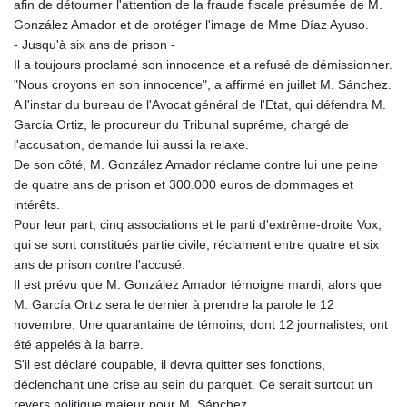
afin de détourner l'attention de la fraude fiscale présumée de M.
González Amador et de protéger l'image de Mme Díaz Ayuso.
- Jusqu'à six ans de prison -
Il a toujours proclamé son innocence et a refusé de démissionner.
"Nous croyons en son innocence", a affirmé en juillet M. Sánchez.
A l'instar du bureau de l'Avocat général de l'Etat, qui défendra M.
García Ortiz, le procureur du Tribunal suprême, chargé de
l'accusation, demande lui aussi la relaxe.
De son côté, M. González Amador réclame contre lui une peine
de quatre ans de prison et 300.000 euros de dommages et
intérêts.
Pour leur part, cinq associations et le parti d'extrême-droite Vox,
qui se sont constitués partie civile, réclament entre quatre et six
ans de prison contre l'accusé.
Il est prévu que M. González Amador témoigne mardi, alors que
M. García Ortiz sera le dernier à prendre la parole le 12
novembre. Une quarantaine de témoins, dont 12 journalistes, ont
été appelés à la barre.
S'il est déclaré coupable, il devra quitter ses fonctions,
déclenchant une crise au sein du parquet. Ce serait surtout un
revers politique majeur pour M. Sánchez.