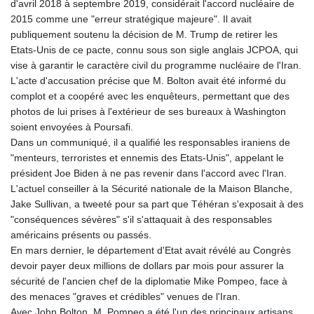
d'avril 2018 à septembre 2019, considérait l'accord nucléaire de
2015 comme une "erreur stratégique majeure". Il avait
publiquement soutenu la décision de M. Trump de retirer les
Etats-Unis de ce pacte, connu sous son sigle anglais JCPOA, qui
vise à garantir le caractère civil du programme nucléaire de l'Iran.
L'acte d'accusation précise que M. Bolton avait été informé du
complot et a coopéré avec les enquêteurs, permettant que des
photos de lui prises à l'extérieur de ses bureaux à Washington
soient envoyées à Poursafi.
Dans un communiqué, il a qualifié les responsables iraniens de
"menteurs, terroristes et ennemis des Etats-Unis", appelant le
président Joe Biden à ne pas revenir dans l'accord avec l'Iran.
L'actuel conseiller à la Sécurité nationale de la Maison Blanche,
Jake Sullivan, a tweeté pour sa part que Téhéran s'exposait à des
"conséquences sévères" s'il s'attaquait à des responsables
américains présents ou passés.
En mars dernier, le département d'Etat avait révélé au Congrès
devoir payer deux millions de dollars par mois pour assurer la
sécurité de l'ancien chef de la diplomatie Mike Pompeo, face à
des menaces "graves et crédibles" venues de l'Iran.
Avec John Bolton, M. Pompeo a été l'un des principaux artisans