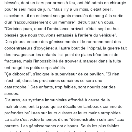
blessés, dont un tiers par armes à feu, ont été admis en chirurgie
pour le seul mois de juin. "Mais il y a un mois, c’était pire!",
s’exclame-t-il en enlevant ses gants maculés de sang à la sortie
d’un "raccourcissement d’un membre", détruit par un obus.
"Certains jours, quand l’ambulance arrivait, c’était sept ou huit
blessés que nous trouvions entassés à l’arrière du véhicule".
Des pleurs, encore des gémissements et le ronronnement des
concentrateurs d’oxygène: à l’autre bout de l’hôpital, la guerre fait
des ravages sur les enfants. Ici, point de plaies béantes ni de
fractures, mais l’impossibilité de trouver à manger dans la fuite
ont rongé les petits corps chétifs.
"Ça déborde!", s’indigne le superviseur de ce pavillon. "Si rien
n’est fait, dans les prochaines semaines ce sera une
catastrophe." Des enfants, trop faibles, sont nourris par des
sondes.
D’autres, au système immunitaire effondré à cause de la
malnutrition, ont la peau qui se décolle en lambeaux comme de
profondes brûlures sur leurs cuisses et leurs mains atrophiées.
La salle s’est vidée le temps d’une "démonstration culinaire" aux
parents. Les gémissements ont disparu. Seuls les plus faibles