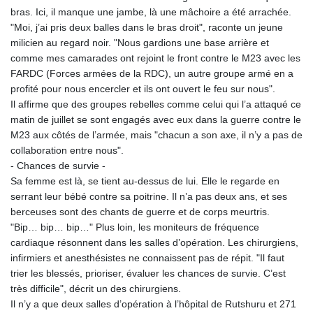
bras. Ici, il manque une jambe, là une mâchoire a été arrachée.
"Moi, j’ai pris deux balles dans le bras droit", raconte un jeune
milicien au regard noir. "Nous gardions une base arrière et
comme mes camarades ont rejoint le front contre le M23 avec les
FARDC (Forces armées de la RDC), un autre groupe armé en a
profité pour nous encercler et ils ont ouvert le feu sur nous".
Il affirme que des groupes rebelles comme celui qui l’a attaqué ce
matin de juillet se sont engagés avec eux dans la guerre contre le
M23 aux côtés de l’armée, mais "chacun a son axe, il n’y a pas de
collaboration entre nous".
- Chances de survie -
Sa femme est là, se tient au-dessus de lui. Elle le regarde en
serrant leur bébé contre sa poitrine. Il n’a pas deux ans, et ses
berceuses sont des chants de guerre et de corps meurtris.
"Bip… bip… bip…" Plus loin, les moniteurs de fréquence
cardiaque résonnent dans les salles d’opération. Les chirurgiens,
infirmiers et anesthésistes ne connaissent pas de répit. "Il faut
trier les blessés, prioriser, évaluer les chances de survie. C’est
très difficile", décrit un des chirurgiens.
Il n’y a que deux salles d’opération à l’hôpital de Rutshuru et 271