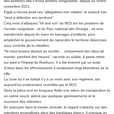
des positions des Forces armées congolaises" depuis au moins
novembre 2021.
Kigali a récusé jeudi ces "allégations non valides" et avancé son
"droit à défendre son territoire".
Cinq mois d’attaques "hit and run" du M23 sur les positions de
l’armée congolaise - et du Parc national des Virunga - se sont
transformés depuis fin mars en barrages d’artillerie, pour
empêcher le gouvernement de reprendre le territoire désormais
sous contrôle de la rébellion.
"Ils nous tiraient dessus au mortier… uniquement des obus de
mortier, pendant des heures", raconte un soldat, à peine remis
sur pied à l’hôpital de Rutshuru. Il a été éventré par un éclat
d’obus dans les affrontements à seulement vingt kilomètres de la
ville.
La zone où il se battait il y a un mois avec son régiment, est
aujourd’hui entièrement contrôlée par le M23.
Dans la pièce tout en longueur flotte une odeur de transpiration et
un calme sourd, abimé par quelques gémissements et le
murmure des infirmiers.
En avançant dans la travée centrale, le regard s'attache sur des
membres emmaillotés dans des bandages blancs. Il manque un