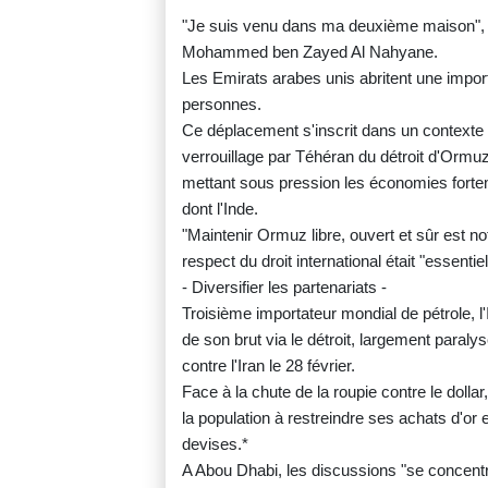
"Je suis venu dans ma deuxième maison", a 
Mohammed ben Zayed Al Nahyane.
Les Emirats arabes unis abritent une impor
personnes.
Ce déplacement s'inscrit dans un contexte 
verrouillage par Téhéran du détroit d'Ormuz
mettant sous pression les économies forte
dont l'Inde.
"Maintenir Ormuz libre, ouvert et sûr est not
respect du droit international était "essentiel
- Diversifier les partenariats -
Troisième importateur mondial de pétrole, l
de son brut via le détroit, largement paral
contre l'Iran le 28 février.
Face à la chute de la roupie contre le dolla
la population à restreindre ses achats d'or
devises.*
A Abou Dhabi, les discussions "se concentr