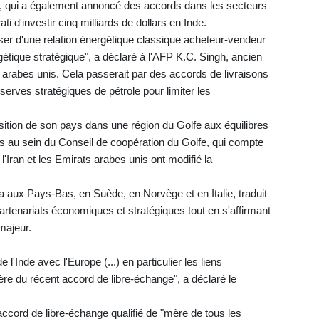
es, qui a également annoncé des accords dans les secteurs
i d'investir cinq milliards de dollars en Inde.
passer d'une relation énergétique classique acheteur-vendeur
gétique stratégique", a déclaré à l'AFP K.C. Singh, ancien
arabes unis. Cela passerait par des accords de livraisons
éserves stratégiques de pétrole pour limiter les
ition de son pays dans une région du Golfe aux équilibres
s au sein du Conseil de coopération du Golfe, qui compte
l'Iran et les Emirats arabes unis ont modifié la
ra aux Pays-Bas, en Suède, en Norvège et en Italie, traduit
partenariats économiques et stratégiques tout en s'affirmant
majeur.
e l'Inde avec l'Europe (...) en particulier les liens
re du récent accord de libre-échange", a déclaré le
 accord de libre-échange qualifié de "mère de tous les