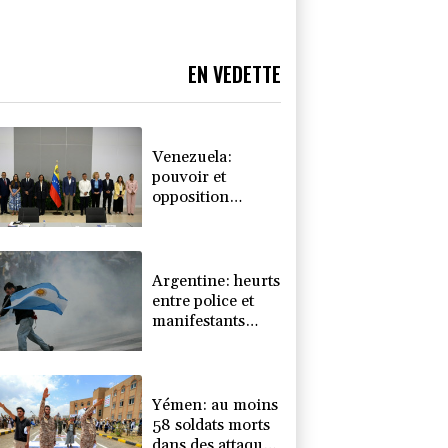
EN VEDETTE
Venezuela:
pouvoir et
opposition
autour de la
même table en
vue d'une
transition
Argentine: heurts
entre police et
manifestants
hostiles à un
projet de loi sur
la propriété
privée
Yémen: au moins
58 soldats morts
dans des attaques