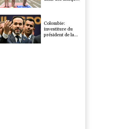
des rebelles
houthis
Colombie:
investiture du
président de la
Espriella, allié de
Trump en guerre
contre le
narcotrafic