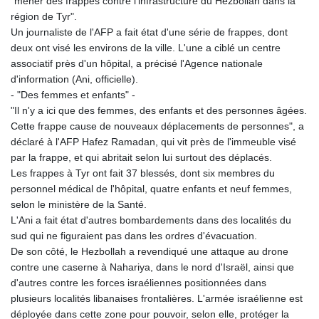
"mener des frappes contre l'infrastructure du Hezbollah dans la
région de Tyr".
Un journaliste de l'AFP a fait état d'une série de frappes, dont
deux ont visé les environs de la ville. L'une a ciblé un centre
associatif près d'un hôpital, a précisé l'Agence nationale
d'information (Ani, officielle).
- "Des femmes et enfants" -
"Il n'y a ici que des femmes, des enfants et des personnes âgées.
Cette frappe cause de nouveaux déplacements de personnes", a
déclaré à l'AFP Hafez Ramadan, qui vit près de l'immeuble visé
par la frappe, et qui abritait selon lui surtout des déplacés.
Les frappes à Tyr ont fait 37 blessés, dont six membres du
personnel médical de l'hôpital, quatre enfants et neuf femmes,
selon le ministère de la Santé.
L'Ani a fait état d'autres bombardements dans des localités du
sud qui ne figuraient pas dans les ordres d'évacuation.
De son côté, le Hezbollah a revendiqué une attaque au drone
contre une caserne à Nahariya, dans le nord d'Israël, ainsi que
d'autres contre les forces israéliennes positionnées dans
plusieurs localités libanaises frontalières. L'armée israélienne est
déployée dans cette zone pour pouvoir, selon elle, protéger la