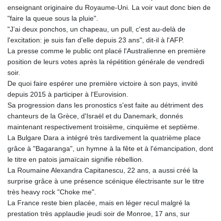
enseignant originaire du Royaume-Uni. La voir vaut donc bien de
"faire la queue sous la pluie".
"J’ai deux ponchos, un chapeau, un pull, c'est au-delà de
l'excitation: je suis fan d'elle depuis 23 ans", dit-il à l'AFP.
La presse comme le public ont placé l'Australienne en première
position de leurs votes après la répétition générale de vendredi
soir.
De quoi faire espérer une première victoire à son pays, invité
depuis 2015 à participer à l'Eurovision.
Sa progression dans les pronostics s'est faite au détriment des
chanteurs de la Grèce, d'Israël et du Danemark, donnés
maintenant respectivement troisième, cinquième et septième.
La Bulgare Dara a intégré très tardivement la quatrième place
grâce à "Bagaranga", un hymne à la fête et à l'émancipation, dont
le titre en patois jamaïcain signifie rébellion.
La Roumaine Alexandra Capitanescu, 22 ans, a aussi créé la
surprise grâce à une présence scénique électrisante sur le titre
très heavy rock "Choke me".
La France reste bien placée, mais en léger recul malgré la
prestation très applaudie jeudi soir de Monroe, 17 ans, sur