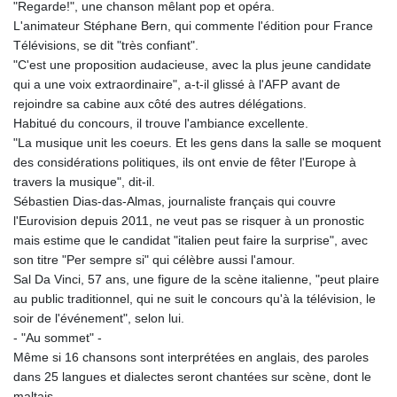
"Regarde!", une chanson mêlant pop et opéra.
L'animateur Stéphane Bern, qui commente l'édition pour France
Télévisions, se dit "très confiant".
"C'est une proposition audacieuse, avec la plus jeune candidate
qui a une voix extraordinaire", a-t-il glissé à l'AFP avant de
rejoindre sa cabine aux côté des autres délégations.
Habitué du concours, il trouve l'ambiance excellente.
"La musique unit les coeurs. Et les gens dans la salle se moquent
des considérations politiques, ils ont envie de fêter l'Europe à
travers la musique", dit-il.
Sébastien Dias-das-Almas, journaliste français qui couvre
l'Eurovision depuis 2011, ne veut pas se risquer à un pronostic
mais estime que le candidat "italien peut faire la surprise", avec
son titre "Per sempre si" qui célèbre aussi l'amour.
Sal Da Vinci, 57 ans, une figure de la scène italienne, "peut plaire
au public traditionnel, qui ne suit le concours qu'à la télévision, le
soir de l'événement", selon lui.
- "Au sommet" -
Même si 16 chansons sont interprétées en anglais, des paroles
dans 25 langues et dialectes seront chantées sur scène, dont le
maltais.