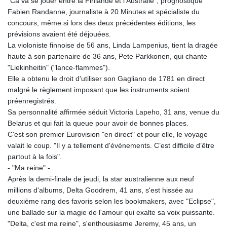
"Ca va se jouer entre la Finlande et l'Australie", prognostique
Fabien Randanne, journaliste à 20 Minutes et spécialiste du
concours, même si lors des deux précédentes éditions, les
prévisions avaient été déjouées.
La violoniste finnoise de 56 ans, Linda Lampenius, tient la dragée
haute à son partenaire de 36 ans, Pete Parkkonen, qui chante
"Liekinheitin" ("lance-flammes").
Elle a obtenu le droit d'utiliser son Gagliano de 1781 en direct
malgré le règlement imposant que les instruments soient
préenregistrés.
Sa personnalité affirmée séduit Victoria Lapeho, 31 ans, venue du
Belarus et qui fait la queue pour avoir de bonnes places.
C'est son premier Eurovision "en direct" et pour elle, le voyage
valait le coup. "Il y a tellement d'événements. C’est difficile d’être
partout à la fois".
- "Ma reine" -
Après la demi-finale de jeudi, la star australienne aux neuf
millions d'albums, Delta Goodrem, 41 ans, s'est hissée au
deuxième rang des favoris selon les bookmakers, avec "Eclipse",
une ballade sur la magie de l'amour qui exalte sa voix puissante.
"Delta, c'est ma reine", s'enthousiasme Jeremy, 45 ans, un