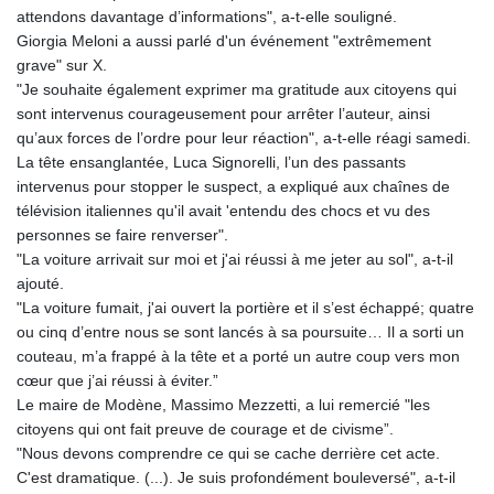
attendons davantage d’informations", a-t-elle souligné.
Giorgia Meloni a aussi parlé d'un événement "extrêmement
grave" sur X.
"Je souhaite également exprimer ma gratitude aux citoyens qui
sont intervenus courageusement pour arrêter l’auteur, ainsi
qu’aux forces de l’ordre pour leur réaction", a-t-elle réagi samedi.
La tête ensanglantée, Luca Signorelli, l’un des passants
intervenus pour stopper le suspect, a expliqué aux chaînes de
télévision italiennes qu'il avait 'entendu des chocs et vu des
personnes se faire renverser".
"La voiture arrivait sur moi et j'ai réussi à me jeter au sol", a-t-il
ajouté.
"La voiture fumait, j'ai ouvert la portière et il s’est échappé; quatre
ou cinq d’entre nous se sont lancés à sa poursuite… Il a sorti un
couteau, m’a frappé à la tête et a porté un autre coup vers mon
cœur que j’ai réussi à éviter.”
Le maire de Modène, Massimo Mezzetti, a lui remercié "les
citoyens qui ont fait preuve de courage et de civisme”.
"Nous devons comprendre ce qui se cache derrière cet acte.
C'est dramatique. (...). Je suis profondément bouleversé", a-t-il