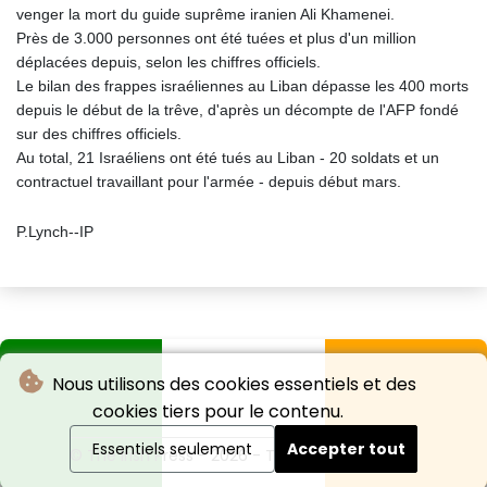
venger la mort du guide suprême iranien Ali Khamenei.
Près de 3.000 personnes ont été tuées et plus d'un million
déplacées depuis, selon les chiffres officiels.
Le bilan des frappes israéliennes au Liban dépasse les 400 morts
depuis le début de la trêve, d'après un décompte de l'AFP fondé
sur des chiffres officiels.
Au total, 21 Israéliens ont été tués au Liban - 20 soldats et un
contractuel travaillant pour l'armée - depuis début mars.
P.Lynch--IP
Nous utilisons des cookies essentiels et des
cookies tiers pour le contenu.
Essentiels seulement
Accepter tout
© The Irish Press - 2026 - Tous droits réservés