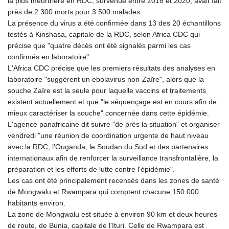
la plus meurtrière en RDC, survenue entre 2018 et 2020, avait fait
près de 2.300 morts pour 3.500 malades.
La présence du virus a été confirmée dans 13 des 20 échantillons
testés à Kinshasa, capitale de la RDC, selon Africa CDC qui
précise que "quatre décès ont été signalés parmi les cas
confirmés en laboratoire".
L'Africa CDC précise que les premiers résultats des analyses en
laboratoire "suggèrent un ebolavirus non-Zaïre", alors que la
souche Zaïre est la seule pour laquelle vaccins et traitements
existent actuellement et que "le séquençage est en cours afin de
mieux caractériser la souche" concernée dans cette épidémie.
L'agence panafricaine dit suivre "de près la situation" et organiser
vendredi "une réunion de coordination urgente de haut niveau
avec la RDC, l'Ouganda, le Soudan du Sud et des partenaires
internationaux afin de renforcer la surveillance transfrontalière, la
préparation et les efforts de lutte contre l'épidémie".
Les cas ont été principalement recensés dans les zones de santé
de Mongwalu et Rwampara qui comptent chacune 150.000
habitants environ.
La zone de Mongwalu est située à environ 90 km et deux heures
de route, de Bunia, capitale de l'Ituri. Celle de Rwampara est