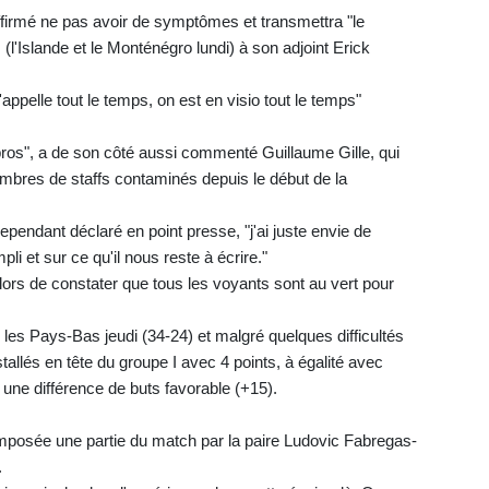
firmé ne pas avoir de symptômes et transmettra "le
'Islande et le Monténégro lundi) à son adjoint Erick
appelle tout le temps, on est en visio tout le temps"
pros", a de son côté aussi commenté Guillaume Gille, qui
embres de staffs contaminés depuis le début de la
 cependant déclaré en point presse, "j'ai juste envie de
pli et sur ce qu'il nous reste à écrire."
alors de constater que tous les voyants sont au vert pour
les Pays-Bas jeudi (34-24) et malgré quelques difficultés
tallés en tête du groupe I avec 4 points, à égalité avec
une différence de buts favorable (+15).
mposée une partie du match par la paire Ludovic Fabregas-
.