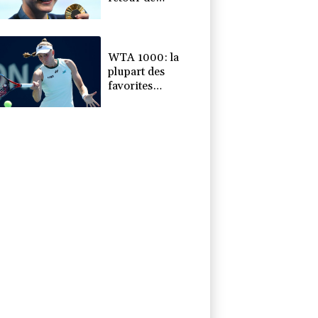
maternité,
continue à 32 ans
de défier le temps
WTA 1000: la
plupart des
favorites
répondent
présent au 2e
tour