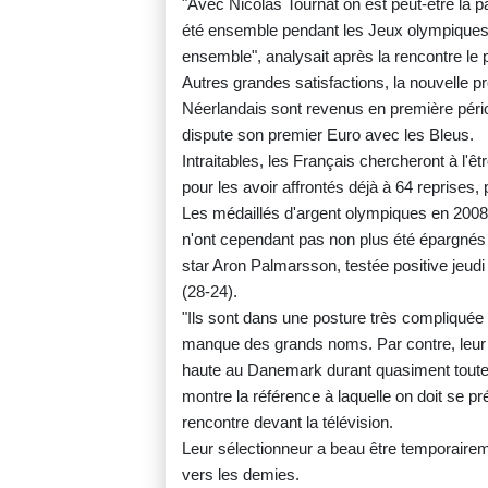
"Avec Nicolas Tournat on est peut-être la pa
été ensemble pendant les Jeux olympiques, i
ensemble", analysait après la rencontre le
Autres grandes satisfactions, la nouvelle 
Néerlandais sont revenus en première pério
dispute son premier Euro avec les Bleus.
Intraitables, les Français chercheront à l'ê
pour les avoir affrontés déjà à 64 reprises, 
Les médaillés d'argent olympiques en 2008, 
n'ont cependant pas non plus été épargnés p
star Aron Palmarsson, testée positive jeud
(28-24).
"Ils sont dans une posture très compliquée e
manque des grands noms. Par contre, leur é
haute au Danemark durant quasiment toute 
montre la référence à laquelle on doit se pré
rencontre devant la télévision.
Leur sélectionneur a beau être temporairemen
vers les demies.