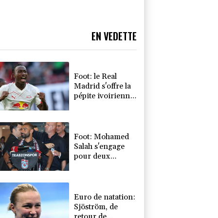
EN VEDETTE
Foot: le Real
Madrid s'offre la
pépite ivoirienne
Yan Diomandé
Foot: Mohamed
Salah s'engage
pour deux
saisons avec
Trabzonspor
Euro de natation:
Sjöström, de
retour de