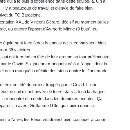
ire qui a le plus d'expérience dans cette équipe-là. On a
l y a beaucoup de travail et d'envie de faire bien
 pivot du FC Barcelone.
prestation XXL de Vincent Gérard, décisif au moment où les
de, ou encore l'apport d'Aymeric Minne (8 buts), qui
tre également face à des Islandais qu'ils connaissent bien
pour 39 victoires.
qui ont terminé en tête de leur groupe au tour préliminaire,
ar le Covid. Six joueurs manquent déjà à l'appel, dont la
i et qui a manqué la défaite des siens contre le Danemark
t eux ont été durement frappés par le Covid. Il leur
quipe soit disant privée de leurs stars a tenu la dragée
la rencontre et a cédé dans les dernières minutes. Ça
parer", a averti Guillaume Gille, qui suivra donc la
t à l'arrêt, les Bleus voudraient bien continuer à courir