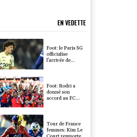
EN VEDETTE
Foot: le Paris SG
officialise
l'arrivée de
Maghnès
Akliouche en
provenance de
Monaco
Foot: Rodri a
donné son
accord au FC
Barcelone pour
négocier avec
Manchester City
Tour de France
femmes: Kim Le
Court remporte