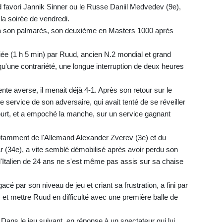
d favori Jannik Sinner ou le Russe Daniil Medvedev (9e),
a soirée de vendredi.
re à son palmarès, son deuxième en Masters 1000 après
iée (1 h 5 min) par Ruud, ancien N.2 mondial et grand
 qu'une contrariété, une longue interruption de deux heures
ente averse, il menait déjà 4-1. Après son retour sur le
e service de son adversaire, qui avait tenté de se réveiller
ourt, et a empoché la manche, sur un service gagnant
otamment de l'Allemand Alexander Zverev (3e) et du
(34e), a vite semblé démobilisé après avoir perdu son
, l'Italien de 24 ans ne s'est même pas assis sur sa chaise
acé par son niveau de jeu et criant sa frustration, a fini par
et mettre Ruud en difficulté avec une première balle de
Dans le jeu suivant, en réponse à un spectateur qui lui