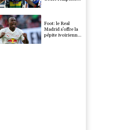
la 6e étape,
Marlen Reusser
reste maillot
jaune
Foot: le Real
Madrid s'offre la
pépite ivoirienne
Yan Diomandé