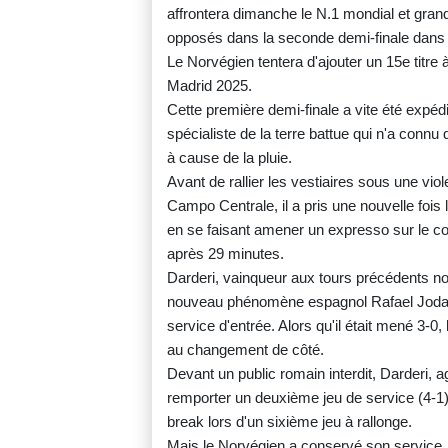
affrontera dimanche le N.1 mondial et gran
opposés dans la seconde demi-finale dans l
Le Norvégien tentera d'ajouter un 15e tit
Madrid 2025.
Cette première demi-finale a vite été expéd
spécialiste de la terre battue qui n'a connu
à cause de la pluie.
Avant de rallier les vestiaires sous une viol
Campo Centrale, il a pris une nouvelle fois l
en se faisant amener un expresso sur le c
après 29 minutes.
Darderi, vainqueur aux tours précédents n
nouveau phénomène espagnol Rafael Jodar 
service d'entrée. Alors qu'il était mené 3-0
au changement de côté.
Devant un public romain interdit, Darderi, ag
remporter un deuxième jeu de service (4-1) 
break lors d'un sixième jeu à rallonge.
Mais le Norvégien a conservé son service. 