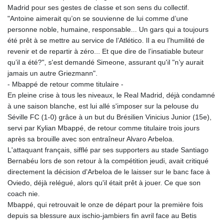
Madrid pour ses gestes de classe et son sens du collectif.
"Antoine aimerait qu’on se souvienne de lui comme d’une
personne noble, humaine, responsable... Un gars qui a toujours
été prêt à se mettre au service de l’Atlético. Il a eu l’humilité de
revenir et de repartir à zéro... Et que dire de l’insatiable buteur
qu’il a été?", s'est demandé Simeone, assurant qu'il "n’y aurait
jamais un autre Griezmann".
- Mbappé de retour comme titulaire -
En pleine crise à tous les niveaux, le Real Madrid, déjà condamné
à une saison blanche, est lui allé s'imposer sur la pelouse du
Séville FC (1-0) grâce à un but du Brésilien Vinicius Junior (15e),
servi par Kylian Mbappé, de retour comme titulaire trois jours
après sa brouille avec son entraîneur Alvaro Arbeloa.
L'attaquant français, sifflé par ses supporters au stade Santiago
Bernabéu lors de son retour à la compétition jeudi, avait critiqué
directement la décision d'Arbeloa de le laisser sur le banc face à
Oviedo, déjà relégué, alors qu'il était prêt à jouer. Ce que son
coach nie.
Mbappé, qui retrouvait le onze de départ pour la première fois
depuis sa blessure aux ischio-jambiers fin avril face au Betis