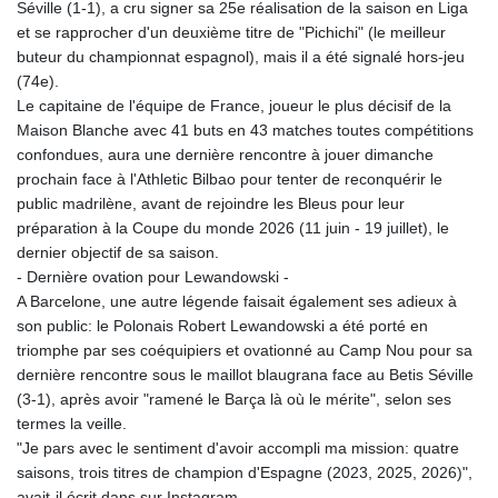
Séville (1-1), a cru signer sa 25e réalisation de la saison en Liga
et se rapprocher d'un deuxième titre de "Pichichi" (le meilleur
buteur du championnat espagnol), mais il a été signalé hors-jeu
(74e).
Le capitaine de l'équipe de France, joueur le plus décisif de la
Maison Blanche avec 41 buts en 43 matches toutes compétitions
confondues, aura une dernière rencontre à jouer dimanche
prochain face à l'Athletic Bilbao pour tenter de reconquérir le
public madrilène, avant de rejoindre les Bleus pour leur
préparation à la Coupe du monde 2026 (11 juin - 19 juillet), le
dernier objectif de sa saison.
- Dernière ovation pour Lewandowski -
A Barcelone, une autre légende faisait également ses adieux à
son public: le Polonais Robert Lewandowski a été porté en
triomphe par ses coéquipiers et ovationné au Camp Nou pour sa
dernière rencontre sous le maillot blaugrana face au Betis Séville
(3-1), après avoir "ramené le Barça là où le mérite", selon ses
termes la veille.
"Je pars avec le sentiment d'avoir accompli ma mission: quatre
saisons, trois titres de champion d'Espagne (2023, 2025, 2026)",
avait-il écrit dans sur Instagram.