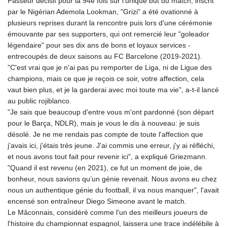
Passeur décisif pour la 94e fois sur l'unique but du match, inscrit
par le Nigérian Ademola Lookman, "Grizi" a été ovationné à
plusieurs reprises durant la rencontre puis lors d'une cérémonie
émouvante par ses supporters, qui ont remercié leur "goleador
légendaire" pour ses dix ans de bons et loyaux services -
entrecoupés de deux saisons au FC Barcelone (2019-2021).
"C'est vrai que je n'ai pas pu remporter de Liga, ni de Ligue des
champions, mais ce que je reçois ce soir, votre affection, cela
vaut bien plus, et je la garderai avec moi toute ma vie", a-t-il lancé
au public rojiblanco.
"Je sais que beaucoup d'entre vous m'ont pardonné (son départ
pour le Barça, NDLR), mais je vous le dis à nouveau: je suis
désolé. Je ne me rendais pas compte de toute l'affection que
j'avais ici, j'étais très jeune. J'ai commis une erreur, j'y ai réfléchi,
et nous avons tout fait pour revenir ici", a expliqué Griezmann.
"Quand il est revenu (en 2021), ce fut un moment de joie, de
bonheur, nous savions qu’un génie revenait. Nous avons eu chez
nous un authentique génie du football, il va nous manquer", l'avait
encensé son entraîneur Diego Simeone avant le match.
Le Mâconnais, considéré comme l'un des meilleurs joueurs de
l'histoire du championnat espagnol, laissera une trace indélébile à