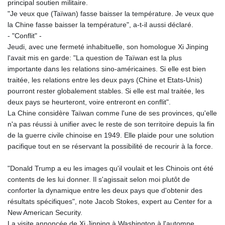
principal soutien militaire.
"Je veux que (Taïwan) fasse baisser la température. Je veux que
la Chine fasse baisser la température", a-t-il aussi déclaré.
- "Conflit" -
Jeudi, avec une fermeté inhabituelle, son homologue Xi Jinping
l'avait mis en garde: "La question de Taïwan est la plus
importante dans les relations sino-américaines. Si elle est bien
traitée, les relations entre les deux pays (Chine et Etats-Unis)
pourront rester globalement stables. Si elle est mal traitée, les
deux pays se heurteront, voire entreront en conflit".
La Chine considère Taïwan comme l'une de ses provinces, qu'elle
n'a pas réussi à unifier avec le reste de son territoire depuis la fin
de la guerre civile chinoise en 1949. Elle plaide pour une solution
pacifique tout en se réservant la possibilité de recourir à la force.
"Donald Trump a eu les images qu'il voulait et les Chinois ont été
contents de les lui donner. Il s'agissait selon moi plutôt de
conforter la dynamique entre les deux pays que d'obtenir des
résultats spécifiques", note Jacob Stokes, expert au Center for a
New American Security.
La visite annoncée de Xi Jinping à Washington à l'automne