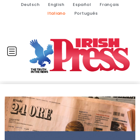
Deutsch
English
Español
Français
Italiano
Português