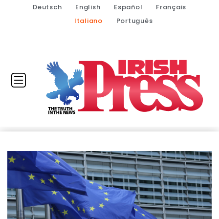
Deutsch
English
Español
Français
Italiano
Português