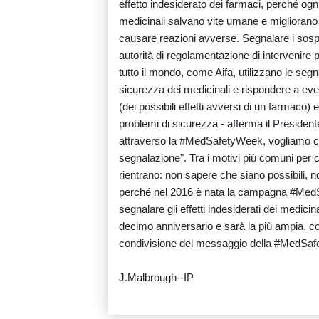
effetto indesiderato dei farmaci, perché ogni
medicinali salvano vite umane e migliorano 
causare reazioni avverse. Segnalare i sospet
autorità di regolamentazione di intervenire p
tutto il mondo, come Aifa, utilizzano le segn
sicurezza dei medicinali e rispondere a even
(dei possibili effetti avversi di un farmaco)
problemi di sicurezza - afferma il President
attraverso la #MedSafetyWeek, vogliamo c
segnalazione". Tra i motivi più comuni per cu
rientrano: non sapere che siano possibili, n
perché nel 2016 è nata la campagna #MedS
segnalare gli effetti indesiderati dei medic
decimo anniversario e sarà la più ampia, co
condivisione del messaggio della #MedSafet
J.Malbrough--IP