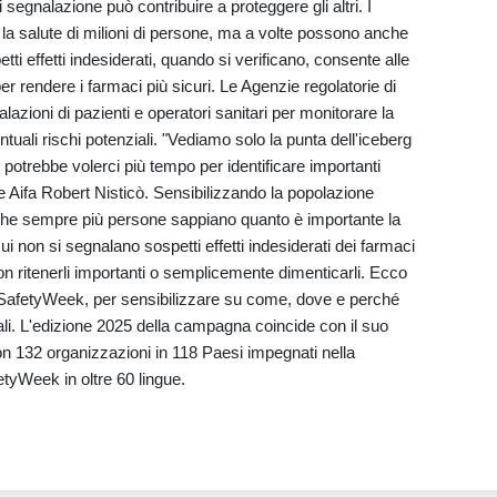
 segnalazione può contribuire a proteggere gli altri. I
la salute di milioni di persone, ma a volte possono anche
ti effetti indesiderati, quando si verificano, consente alle
er rendere i farmaci più sicuri. Le Agenzie regolatorie di
alazioni di pazienti e operatori sanitari per monitorare la
tuali rischi potenziali. "Vediamo solo la punta dell'iceberg
 e potrebbe volerci più tempo per identificare importanti
e Aifa Robert Nisticò. Sensibilizzando la popolazione
he sempre più persone sappiano quanto è importante la
i non si segnalano sospetti effetti indesiderati dei farmaci
on ritenerli importanti o semplicemente dimenticarli. Ecco
afetyWeek, per sensibilizzare su come, dove e perché
inali. L'edizione 2025 della campagna coincide con il suo
n 132 organizzazioni in 118 Paesi impegnati nella
yWeek in oltre 60 lingue.