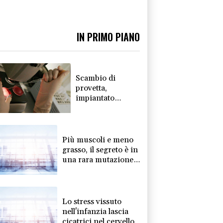
IN PRIMO PIANO
Scambio di
provetta,
impiantato
l'embrione
sbagliato al San
Raffaele di
Milano
Più muscoli e meno
grasso, il segreto è in
una rara mutazione
genetica
Lo stress vissuto
nell'infanzia lascia
cicatrici nel cervello