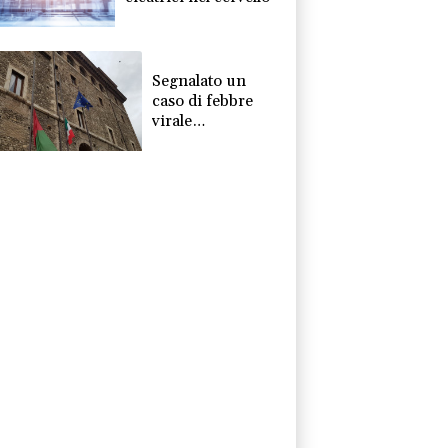
Segnalato un
caso di febbre
virale
chikungunya a
Terni