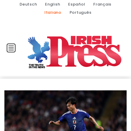
Deutsch
English
Español
Français
Italiano
Português