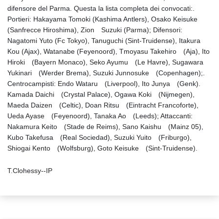
difensore del Parma. Questa la lista completa dei convocati:.
Portieri: Hakayama Tomoki (Kashima Antlers), Osako Keisuke
(Sanfrecce Hiroshima), Zion Suzuki (Parma); Difensori:
Nagatomi Yuto (Fc Tokyo), Tanuguchi (Sint-Truidense), Itakura
Kou (Ajax), Watanabe (Feyenoord), Tmoyasu Takehiro (Aja), Ito
Hiroki (Bayern Monaco), Seko Ayumu (Le Havre), Sugawara
Yukinari (Werder Brema), Suzuki Junnosuke (Copenhagen);.
Centrocampisti: Endo Wataru (Liverpool), Ito Junya (Genk).
Kamada Daichi (Crystal Palace), Ogawa Koki (Nijmegen),
Maeda Daizen (Celtic)󠁧󠁢󠁳󠁣󠁴󠁿, Doan Ritsu (Eintracht Francoforte),
Ueda Ayase (Feyenoord), Tanaka Ao (Leeds); Attaccanti:
Nakamura Keito (Stade de Reims), Sano Kaishu (Mainz 05),
Kubo Takefusa (Real Sociedad), Suzuki Yuito (Friburgo),
Shiogai Kento (Wolfsburg), Goto Keisuke (Sint-Truidense).
T.Clohessy--IP