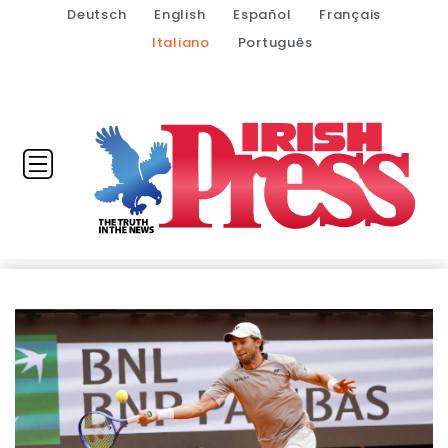
Deutsch
English
Español
Français
Italiano
Português