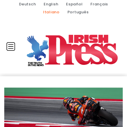
Deutsch
English
Español
Français
Italiano
Português