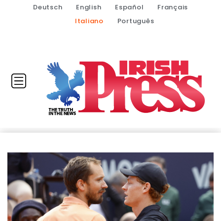
Deutsch
English
Español
Français
Italiano
Português