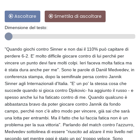
Ascoltare
Smettila di ascoltare
Dimensione del testo:
"Quando giochi contro Sinner e non dai il 110% può capitare di
perdere 6-2. E' molto difficile giocare contro di lui perché per
vincere un punto devi fare molti colpi. Ieri faceva molta fatica ma
è stata dura anche per me". Sono le parole di Daniil Medvedev, in
conferenza stampa, dopo la semifinale persa contro Jannik
Sinner agli Internazionali d'Italia. "E' un po' la stessa cosa che
succede quando si gioca contro Djokovic- ha aggiunto il russo - e
spesso anche lui ha faticato contro di me. Quando qualcuno è
abbastanza bravo da poter giocare contro Jannik da fondo
campo, perché non c'è altro modo per vincere, già sai che sarà
una lotta per entrambi. Ma il fatto che lui faccia fatica non è un
problema per la sua vittoria". Parlando del match contro l'azzurro,
Medvedev sottolinea di essere "riuscito ad alzare il mio livello nel
secondo set mentre oggi è stato un po' troppo veloce. Sono