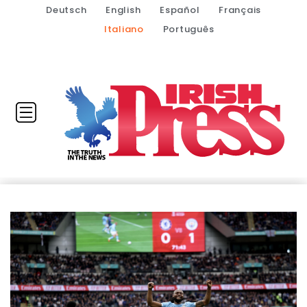
Deutsch
English
Español
Français
Italiano
Português