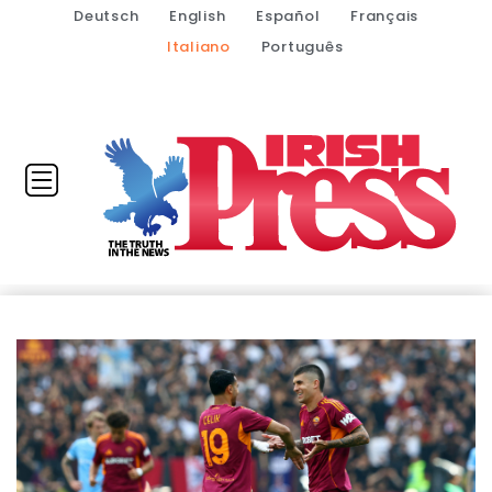
Deutsch
English
Español
Français
Italiano
Português