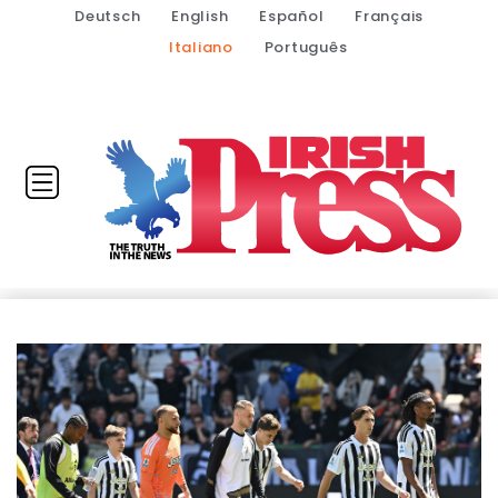
Deutsch
English
Español
Français
Italiano
Português