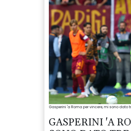
Gasperini 'a Roma per vincere, mi sono dato t
GASPERINI 'A R