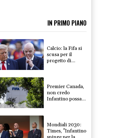
IN PRIMO PIANO
Calcio: la Fifa si
scusa per il
progetto di
apertura ai
privati, "un
errore"
Premier Canada,
non credo
Infantino possa
guidare la Fifa
Mondiali 2030:
Times, "Infantino
spinge per la