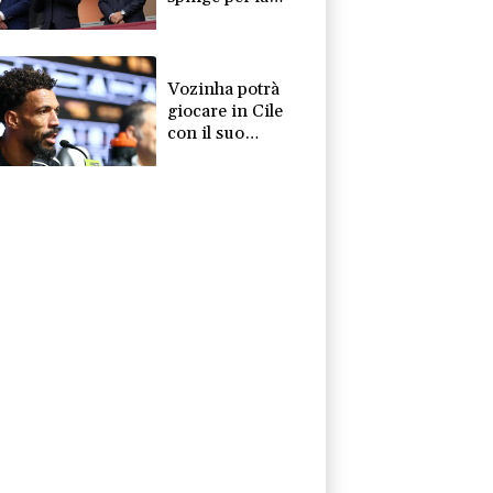
finale in
Marocco". La
Fifa, "E' falso"
Vozinha potrà
giocare in Cile
con il suo
soprannome sulla
maglia