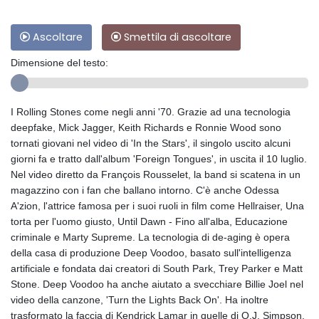
Ascoltare
Smettila di ascoltare
Dimensione del testo:
I Rolling Stones come negli anni '70. Grazie ad una tecnologia
deepfake, Mick Jagger, Keith Richards e Ronnie Wood sono
tornati giovani nel video di 'In the Stars', il singolo uscito alcuni
giorni fa e tratto dall'album 'Foreign Tongues', in uscita il 10 luglio.
Nel video diretto da François Rousselet, la band si scatena in un
magazzino con i fan che ballano intorno. C'è anche Odessa
A'zion, l'attrice famosa per i suoi ruoli in film come Hellraiser, Una
torta per l'uomo giusto, Until Dawn - Fino all'alba, Educazione
criminale e Marty Supreme. La tecnologia di de-aging è opera
della casa di produzione Deep Voodoo, basato sull'intelligenza
artificiale e fondata dai creatori di South Park, Trey Parker e Matt
Stone. Deep Voodoo ha anche aiutato a svecchiare Billie Joel nel
video della canzone, 'Turn the Lights Back On'. Ha inoltre
trasformato la faccia di Kendrick Lamar in quelle di O.J. Simpson,