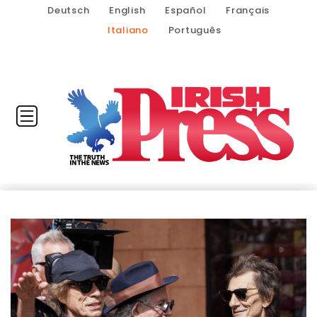
Deutsch
English
Español
Français
Italiano
Português