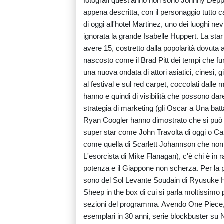
fotografi quest'anno non sono Johnny Depp
appena descritta, con il personaggio tutto ca
di oggi all'hotel Martinez, uno dei luoghi nev
ignorata la grande Isabelle Huppert. La sta
avere 15, costretto dalla popolarità dovuta a
nascosto come il Brad Pitt dei tempi che f
una nuova ondata di attori asiatici, cinesi,
al festival e sul red carpet, coccolati dalle
hanno e quindi di visibilità che possono dar
strategia di marketing (gli Oscar a Una bat
Ryan Coogler hanno dimostrato che si può fa
super star come John Travolta di oggi o Cat
come quella di Scarlett Johannson che no
L'esorcista di Mike Flanagan), c'è chi è i
potenza e il Giappone non scherza. Per la pr
sono del Sol Levante Soudain di Ryusuke H
Sheep in the box di cui si parla moltissimo pe
sezioni del programma. Avendo One Piece, 
esemplari in 30 anni, serie blockbuster su N