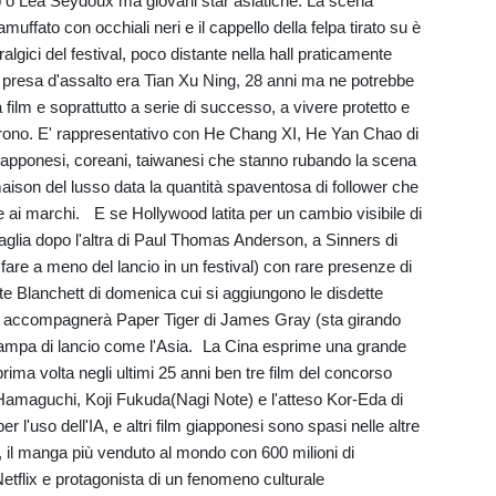
 o Lea Seydoux ma giovani star asiatiche. La scena
muffato con occhiali neri e il cappello della felpa tirato su è
ralgici del festival, poco distante nella hall praticamente
r presa d'assalto era Tian Xu Ning, 28 anni ma ne potrebbe
 film e soprattutto a serie di successo, a vivere protetto e
urono. E' rappresentativo con He Chang XI, He Yan Chao di
 giapponesi, coreani, taiwanesi che stanno rubando la scena
 maison del lusso data la quantità spaventosa di follower che
e ai marchi. E se Hollywood latita per un cambio visibile di
taglia dopo l'altra di Paul Thomas Anderson, a Sinners di
re a meno del lancio in un festival) con rare presenze di
e Blanchett di domenica cui si aggiungono le disdette
n accompagnerà Paper Tiger di James Gray (sta girando
n rampa di lancio come l'Asia. La Cina esprime una grande
ima volta negli ultimi 25 anni ben tre film del concorso
amaguchi, Koji Fukuda(Nagi Note) e l'atteso Kor-Eda di
r l'uso dell'IA, e altri film giapponesi sono spasi nelle altre
il manga più venduto al mondo con 600 milioni di
etflix e protagonista di un fenomeno culturale