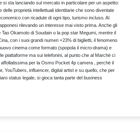
 si sta lanciando sul mercato in particolare per un aspetto:
 delle proprietà intellettuali identitarie che sono diventate
d economico con ricadute di ogni tipo, turismo incluso. Al
apponesi rilevando un interesse mai visto prima. Anche gli
me Tao Okamoto di Soudain o la pop star Megumi, mentre il
ina, con i suoi grandi numeri +23% di biglietti, il fenomeno
 nuovo cinema come formato (spopola il micro-drama) e
e piattaforme ma sui telefonini, al punto che al Marchè ci
 affollatissima per la Osmo Pocket 4p camera , perchè il
, YouTubers, influencer, digital artist e su quello, che per
aro status legale, si gioca tanta parte del business