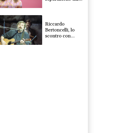
scrittore Samuel
Benchetrit
Riccardo
Bertoncelli, lo
scontro con
Guccini? 'Ci
volevamo bene'