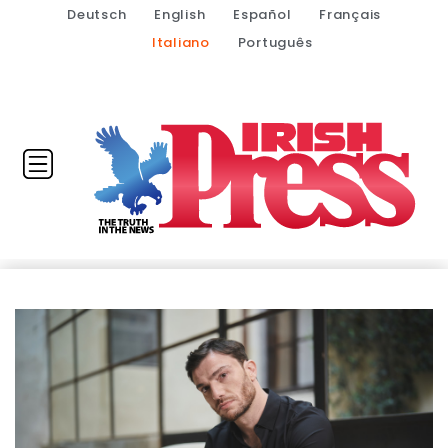
Deutsch
English
Español
Français
Italiano
Português