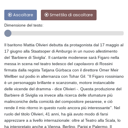
Ascoltare
Smettila di ascoltare
Dimensione del testo:
Il baritono Mattia Olivieri debutta da protagonista dal 17 maggio al
17 giugno alla Staatsoper di Amburgo in un nuovo allestimento
del 'Barbiere di Siviglia'. Il cantante modenese sarà Figaro nella
messa in scena nel teatro tedesco del capolavoro di Rossini
firmata dalla regista Tatjana Gürbaca con il direttore Omer Meir
Wellber sul podio in alternanza con Tohar Gil. ''Il Figaro rossiniano
è un personaggio brillante e scanzonato, motore instancabile
delle vicende del dramma - dice Olivieri -. Questa produzione del
Barbiere di Siviglia va invece alla ricerca delle sfumature più
malinconiche della comicità del compositore pesarese, e ciò
rende il mio ritorno in questo ruolo ancora più interessante''. Nel
ruolo del titolo Olivieri, 41 anni, ha già avuto modo di farsi
apprezzare a a livello internazionale: oltre al Teatro alla Scala, lo
ha interpretato anche a Vienna, Berlino, Parigi e Palermo. Il