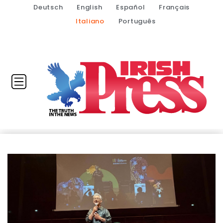
Deutsch
English
Español
Français
Italiano
Português